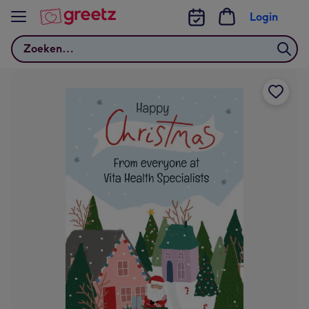
Bekijk meer
Login
Zoeken