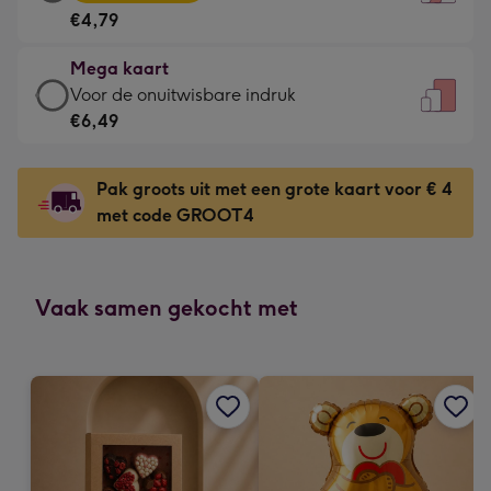
kaart
Voor
€4,79
-
de
€4,79
kleine
Mega kaart
-
gelukwens
Mega
Voor de onuitwisbare indruk
Meest
-
kaart
€6,49
gekozen
Dimensions:
-
-
120
€6,49
Dimensions:
Pak groots uit met een grote kaart voor € 4
x
-
167
met code GROOT4
160
Voor
x
mm
de
231
onuitwisbare
mm
indruk
Vaak samen gekocht met
-
Dimensions:
241
x
333
mm