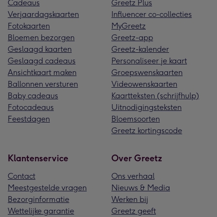
Cadeaus
Greetz Plus
Verjaardagskaarten
Influencer co-collecties
Fotokaarten
MyGreetz
Bloemen bezorgen
Greetz-app
Geslaagd kaarten
Greetz-kalender
Geslaagd cadeaus
Personaliseer je kaart
Ansichtkaart maken
Groepswenskaarten
Ballonnen versturen
Videowenskaarten
Baby cadeaus
Kaartteksten (schrijfhulp)
Fotocadeaus
Uitnodigingsteksten
Feestdagen
Bloemsoorten
Greetz kortingscode
Klantenservice
Over Greetz
Contact
Ons verhaal
Meestgestelde vragen
Nieuws & Media
Bezorginformatie
Werken bij
Wettelijke garantie
Greetz geeft