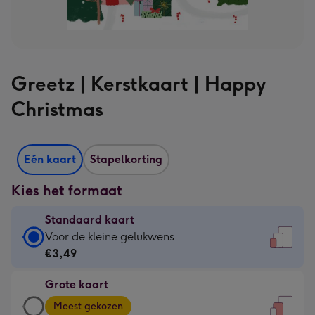
Greetz | Kerstkaart | Happy
Christmas
Eén kaart
Stapelkorting
Kies het formaat
Standaard kaart
Standaard
Voor de kleine gelukwens
kaart
€3,49
-
Grote kaart
€3,49
Grote
-
Meest gekozen