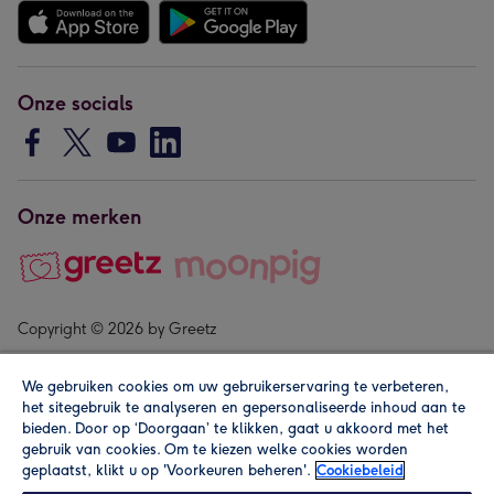
Onze socials
Onze merken
Copyright © 2026 by Greetz
We gebruiken cookies om uw gebruikerservaring te verbeteren,
het sitegebruik te analyseren en gepersonaliseerde inhoud aan te
bieden. Door op ‘Doorgaan’ te klikken, gaat u akkoord met het
gebruik van cookies. Om te kiezen welke cookies worden
geplaatst, klikt u op 'Voorkeuren beheren'.
Cookiebeleid
Alle prijzen zijn inclusief btw en andere heffingen. Lees de