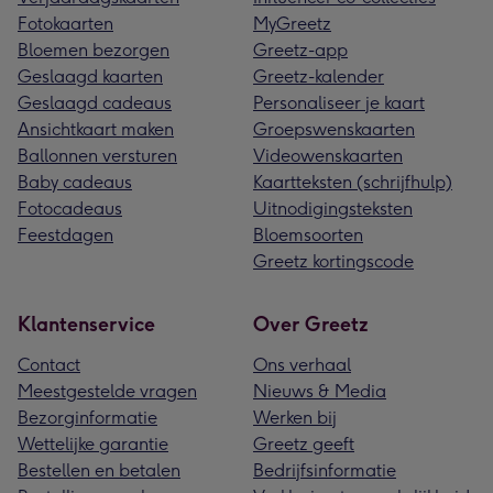
Fotokaarten
MyGreetz
Bloemen bezorgen
Greetz-app
Geslaagd kaarten
Greetz-kalender
Geslaagd cadeaus
Personaliseer je kaart
Ansichtkaart maken
Groepswenskaarten
Ballonnen versturen
Videowenskaarten
Baby cadeaus
Kaartteksten (schrijfhulp)
Fotocadeaus
Uitnodigingsteksten
Feestdagen
Bloemsoorten
Greetz kortingscode
Klantenservice
Over Greetz
Contact
Ons verhaal
Meestgestelde vragen
Nieuws & Media
Bezorginformatie
Werken bij
Wettelijke garantie
Greetz geeft
Bestellen en betalen
Bedrijfsinformatie