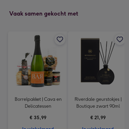
mm
-
Vaak samen gekocht met
Dimensions:
118
x
166
mm
Borrelpakket | Cava en
Riverdale geurstokjes |
Delicatessen
Boutique zwart 90ml
€ 35,99
€ 21,99