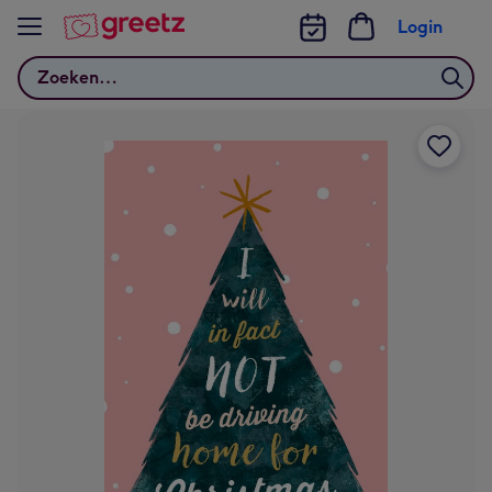
Bekijk meer
Login
Zoeken