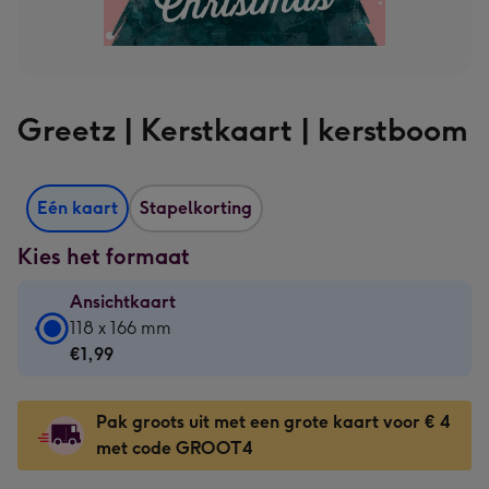
Greetz | Kerstkaart | kerstboom
Eén kaart
Stapelkorting
Kies het formaat
Ansichtkaart
Ansichtkaart
118 x 166 mm
-
€1,99
€1,99
-
Pak groots uit met een grote kaart voor € 4
118
met code GROOT4
x
166