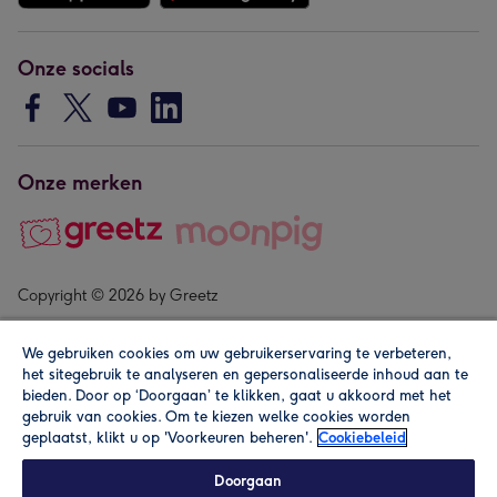
Onze socials
Onze merken
Copyright © 2026 by Greetz
We gebruiken cookies om uw gebruikerservaring te verbeteren,
het sitegebruik te analyseren en gepersonaliseerde inhoud aan te
bieden. Door op ‘Doorgaan’ te klikken, gaat u akkoord met het
gebruik van cookies. Om te kiezen welke cookies worden
geplaatst, klikt u op 'Voorkeuren beheren'.
Cookiebeleid
Alle prijzen zijn inclusief btw en andere heffingen. Lees de
algemene voorwaarden
.
Doorgaan