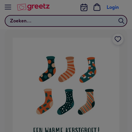
Bekijk meer
Login
Zoeken