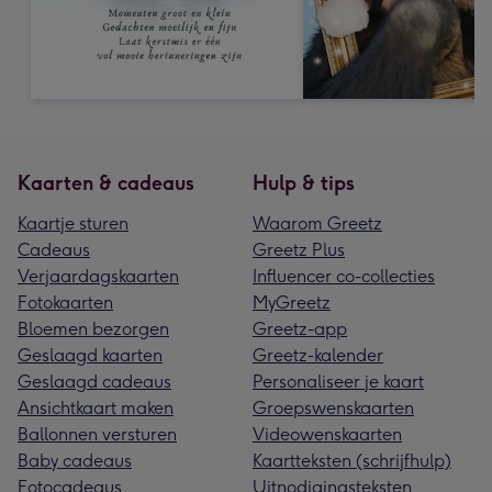
Kaarten & cadeaus
Hulp & tips
Kaartje sturen
Waarom Greetz
Cadeaus
Greetz Plus
Verjaardagskaarten
Influencer co-collecties
Fotokaarten
MyGreetz
Bloemen bezorgen
Greetz-app
Geslaagd kaarten
Greetz-kalender
Geslaagd cadeaus
Personaliseer je kaart
Ansichtkaart maken
Groepswenskaarten
Ballonnen versturen
Videowenskaarten
Baby cadeaus
Kaartteksten (schrijfhulp)
Fotocadeaus
Uitnodigingsteksten