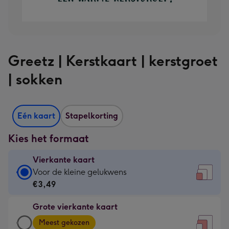
Greetz | Kerstkaart | kerstgroet
| sokken
Eén kaart
Stapelkorting
Kies het formaat
Vierkante kaart
Vierkante
Voor de kleine gelukwens
kaart
€3,49
-
Grote vierkante kaart
€3,49
Grote
-
Meest gekozen