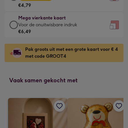
vierkante
Voor
€4,79
kaart
de
-
kleine
Mega vierkante kaart
€4,79
gelukwens
Mega
Voor de onuitwisbare indruk
-
-
vierkante
€6,49
Meest
Dimensions:
kaart
gekozen
130
-
-
Pak groots uit met een grote kaart voor € 4
x
€6,49
Dimensions:
met code GROOT4
130
-
167
mm
Voor
x
de
167
onuitwisbare
Vaak samen gekocht met
mm
indruk
-
Dimensions:
240
x
240
mm