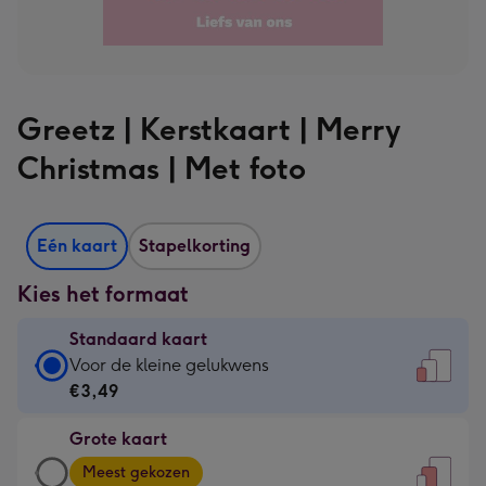
Greetz | Kerstkaart | Merry
Christmas | Met foto
Eén kaart
Stapelkorting
Kies het formaat
Standaard kaart
Standaard
Voor de kleine gelukwens
kaart
€3,49
-
Grote kaart
€3,49
Grote
-
Meest gekozen