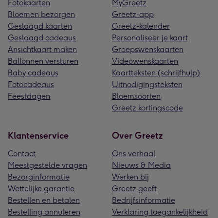
Fotokaarten
MyGreetz
Bloemen bezorgen
Greetz-app
Geslaagd kaarten
Greetz-kalender
Geslaagd cadeaus
Personaliseer je kaart
Ansichtkaart maken
Groepswenskaarten
Ballonnen versturen
Videowenskaarten
Baby cadeaus
Kaartteksten (schrijfhulp)
Fotocadeaus
Uitnodigingsteksten
Feestdagen
Bloemsoorten
Greetz kortingscode
Klantenservice
Over Greetz
Contact
Ons verhaal
Meestgestelde vragen
Nieuws & Media
Bezorginformatie
Werken bij
Wettelijke garantie
Greetz geeft
Bestellen en betalen
Bedrijfsinformatie
Bestelling annuleren
Verklaring toegankelijkheid