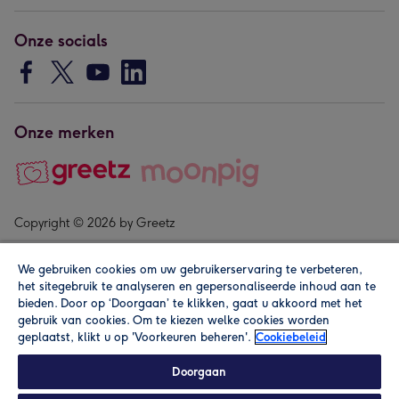
Onze socials
Onze merken
Copyright © 2026 by Greetz
We gebruiken cookies om uw gebruikerservaring te verbeteren,
het sitegebruik te analyseren en gepersonaliseerde inhoud aan te
bieden. Door op ‘Doorgaan’ te klikken, gaat u akkoord met het
gebruik van cookies. Om te kiezen welke cookies worden
geplaatst, klikt u op 'Voorkeuren beheren'.
Cookiebeleid
Alle prijzen zijn inclusief btw en andere heffingen. Lees de
algemene voorwaarden
.
Doorgaan