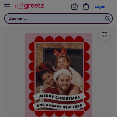
Bekijk meer
Login
Zoeken