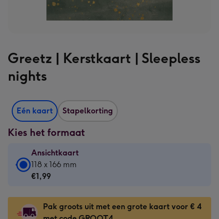
Greetz | Kerstkaart | Sleepless
nights
Eén kaart
Stapelkorting
Kies het formaat
Ansichtkaart
Ansichtkaart
118 x 166 mm
-
€1,99
€1,99
-
Pak groots uit met een grote kaart voor € 4
118
met code GROOT4