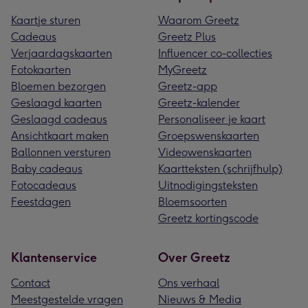
Kaartje sturen
Waarom Greetz
Cadeaus
Greetz Plus
Verjaardagskaarten
Influencer co-collecties
Fotokaarten
MyGreetz
Bloemen bezorgen
Greetz-app
Geslaagd kaarten
Greetz-kalender
Geslaagd cadeaus
Personaliseer je kaart
Ansichtkaart maken
Groepswenskaarten
Ballonnen versturen
Videowenskaarten
Baby cadeaus
Kaartteksten (schrijfhulp)
Fotocadeaus
Uitnodigingsteksten
Feestdagen
Bloemsoorten
Greetz kortingscode
Klantenservice
Over Greetz
Contact
Ons verhaal
Meestgestelde vragen
Nieuws & Media