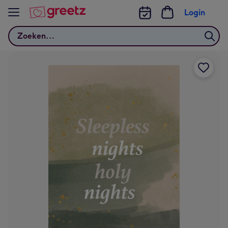
Bekijk meer
Login
Zoeken