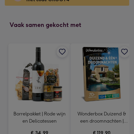
x
166
mm
-
Vaak samen gekocht met
Dimensions:
118
x
166
mm
Borrelpakket | Rode wijn
Wonderbox Duizend &
en Delicatessen
een droomnachten |
Cadeaubelevenis
€ 34,99
€ 119,90