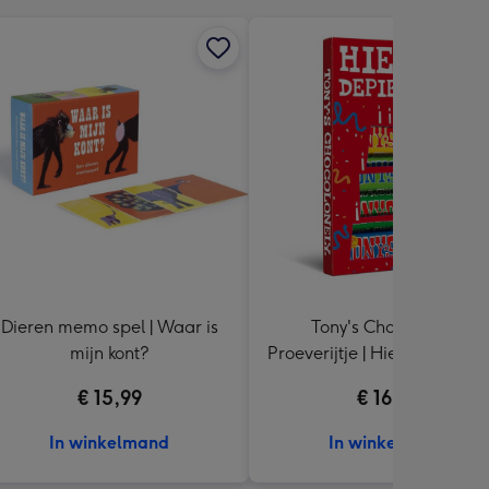
Dieren memo spel | Waar is
Tony's Chocolonely |
mijn kont?
Proeverijtje | Hieperdepieper
288g
€ 15,99
€ 16,99
In winkelmand
In winkelmand