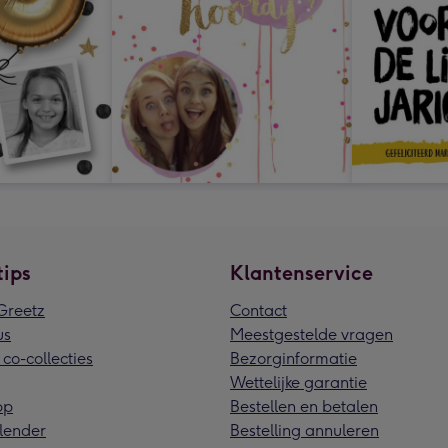
tips
Klantenservice
reetz
Contact
us
Meestgestelde vragen
 co-collecties
Bezorginformatie
Wettelijke garantie
pp
Bestellen en betalen
lender
Bestelling annuleren