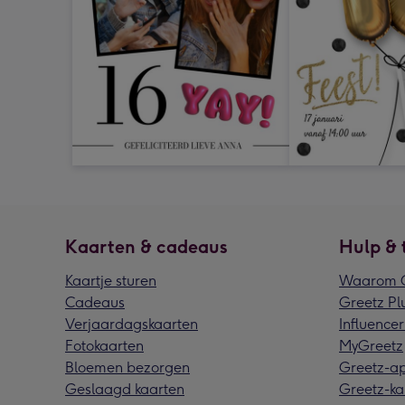
Kaarten & cadeaus
Hulp & 
Kaartje sturen
Waarom G
Cadeaus
Greetz Pl
Verjaardagskaarten
Influencer
Fotokaarten
MyGreetz
Bloemen bezorgen
Greetz-a
Geslaagd kaarten
Greetz-ka