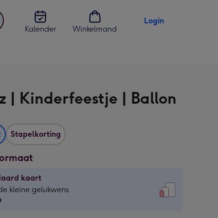
Login
Kalender
Winkelmand
jst
en
 | Kinderfeestje | Ballon
t
Stapelkorting
formaat
daard kaart
daard
de kleine gelukwens
9