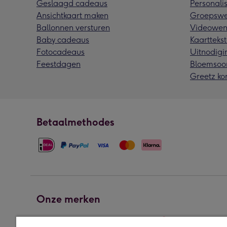
Geslaagd cadeaus
Personalis
Ansichtkaart maken
Groepswe
Ballonnen versturen
Videowen
Baby cadeaus
Kaarttekst
Fotocadeaus
Uitnodigi
Feestdagen
Bloemsoo
Greetz ko
Betaalmethodes
Onze merken