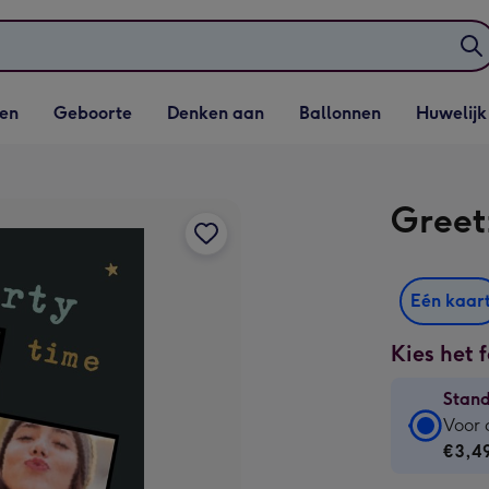
elijst
Vervolgkeuzelijst
Vervolgkeuzelijst
Vervolgkeuzelijst
Vervolgkeuzeli
en
Geboorte
Denken aan
Ballonnen
Huwelijk
penen
Geboorte openen
Denken aan openen
Ballonnen openen
Huwelijk open
Greetz
Eén kaar
Kies het 
Stan
Stan
Voor 
kaart
€3,4
-