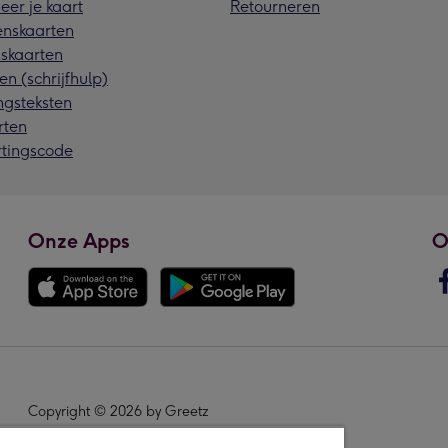
eer je kaart
Retourneren
nskaarten
skaarten
en (schrijfhulp)
ngsteksten
rten
rtingscode
Onze Apps
O
Copyright © 2026 by Greetz