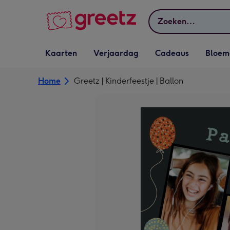
Bekijk meer
Zoeken
Vervolgkeuzelijst
Vervolgkeuzelijst
Vervolgkeuzelijst
Vervolgkeuz
Kaarten
Verjaardag
Cadeaus
Bloem
Kaarten openen
Verjaardag openen
Cadeaus openen
Bloemen o
Home
Greetz | Kinderfeestje | Ballon