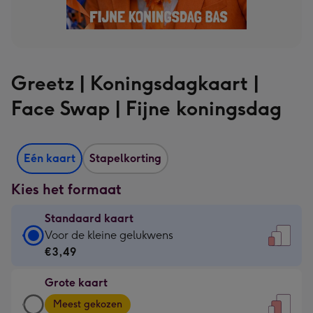
Greetz | Koningsdagkaart |
Face Swap | Fijne koningsdag
Eén kaart
Stapelkorting
Kies het formaat
Standaard kaart
Standaard
Voor de kleine gelukwens
kaart
€3,49
-
Grote kaart
€3,49
Grote
-
Meest gekozen