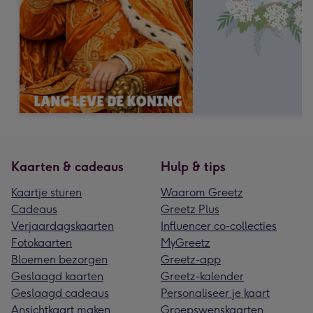
Kaarten & cadeaus
Hulp & tips
Kaartje sturen
Waarom Greetz
Cadeaus
Greetz Plus
Verjaardagskaarten
Influencer co-collecties
Fotokaarten
MyGreetz
Bloemen bezorgen
Greetz-app
Geslaagd kaarten
Greetz-kalender
Geslaagd cadeaus
Personaliseer je kaart
Ansichtkaart maken
Groepswenskaarten