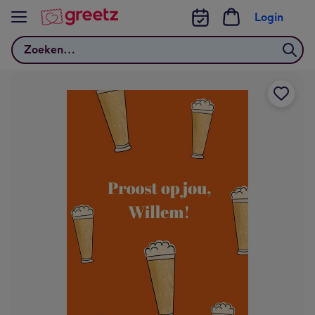
Bekijk meer
Login
Zoeken