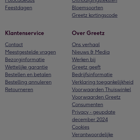
Fotocadeaus
Uitnodigingsteksten
Feestdagen
Bloemsoorten
Greetz kortingscode
Klantenservice
Over Greetz
Contact
Ons verhaal
Meestgestelde vragen
Nieuws & Media
Bezorginformatie
Werken bij
Wettelijke garantie
Greetz geeft
Bestellen en betalen
Bedrijfsinformatie
Bestelling annuleren
Verklaring toegankelijkheid
Retourneren
Voorwaarden Thuiswinkel
Voorwaarden Greetz
Consumenten
Privacy - geupdate
december 2024
Cookies
Verantwoordelijke