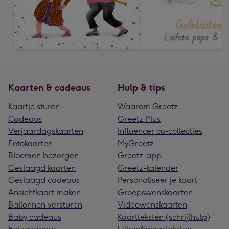
Kaarten & cadeaus
Hulp & tips
Kaartje sturen
Waarom Greetz
Cadeaus
Greetz Plus
Verjaardagskaarten
Influencer co-collecties
Fotokaarten
MyGreetz
Bloemen bezorgen
Greetz-app
Geslaagd kaarten
Greetz-kalender
Geslaagd cadeaus
Personaliseer je kaart
Ansichtkaart maken
Groepswenskaarten
Ballonnen versturen
Videowenskaarten
Baby cadeaus
Kaartteksten (schrijfhulp)