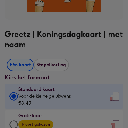
Greetz | Koningsdagkaart | met
naam
Eén kaart
Stapelkorting
Kies het formaat
Standaard kaart
Standaard
Voor de kleine gelukwens
kaart
€3,49
-
Grote kaart
€3,49
Grote
-
Meest gekozen