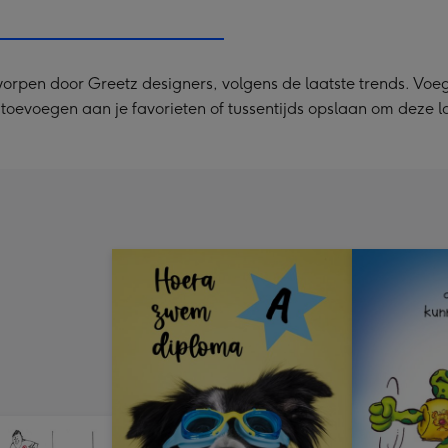
240
x
240
pen door Greetz designers, volgens de laatste trends. Voeg je
mm
rt toevoegen aan je favorieten of tussentijds opslaan om deze