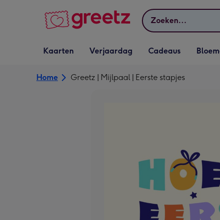
Bekijk meer
Zoeken
Vervolgkeuzelijst
Vervolgkeuzelijst
Vervolgkeuzelijst
Vervolgkeuz
Kaarten
Verjaardag
Cadeaus
Bloem
Kaarten openen
Verjaardag openen
Cadeaus openen
Bloemen o
Home
Greetz | Mijlpaal | Eerste stapjes