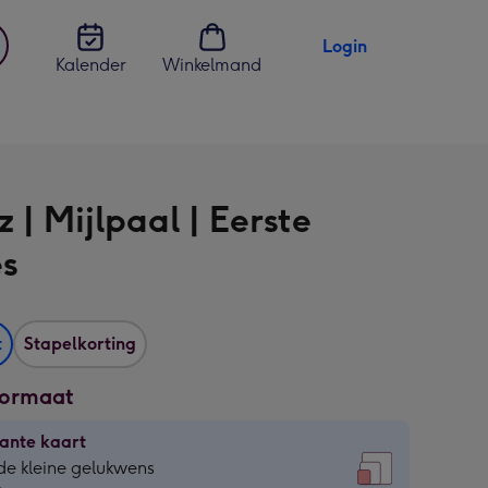
Login
Kalender
Winkelmand
jst
en
 | Mijlpaal | Eerste
es
t
Stapelkorting
formaat
ante kaart
ante
de kleine gelukwens