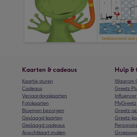
Kaarten & cadeaus
Hulp & 
Kaartje sturen
Waarom G
Cadeaus
Greetz Pl
Verjaardagskaarten
Influencer
Fotokaarten
MyGreetz
Bloemen bezorgen
Greetz-a
Geslaagd kaarten
Greetz-ka
Geslaagd cadeaus
Personalis
Ansichtkaart maken
Groepswe