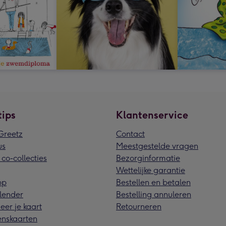
tips
Klantenservice
reetz
Contact
us
Meestgestelde vragen
 co-collecties
Bezorginformatie
Wettelijke garantie
pp
Bestellen en betalen
lender
Bestelling annuleren
eer je kaart
Retourneren
nskaarten