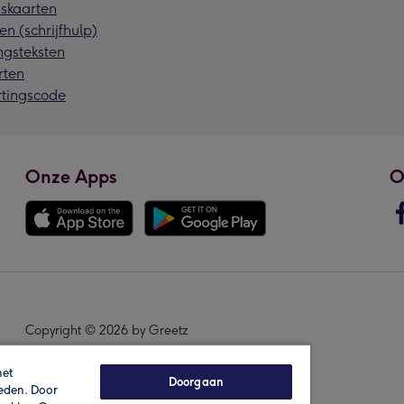
skaarten
en (schrijfhulp)
ngsteksten
rten
rtingscode
Onze Apps
O
Copyright © 2026 by Greetz
het
Doorgaan
ieden. Door