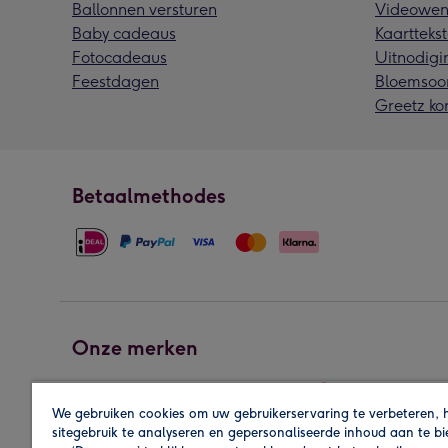
Ballonnen versturen
Videowen
Baby cadeaus
Kaarttekst
Fotocadeaus
Uitnodigi
Feestdagen
Bloemsoo
Greetz ko
Betaalmethodes
Onze merken
We gebruiken cookies om uw gebruikerservaring te verbeteren, 
sitegebruik te analyseren en gepersonaliseerde inhoud aan te b