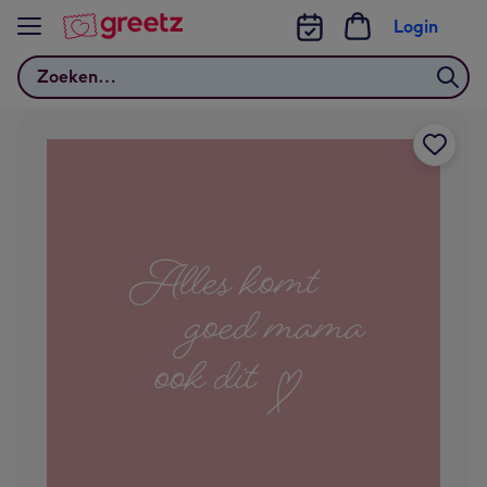
Bekijk meer
Login
Zoeken