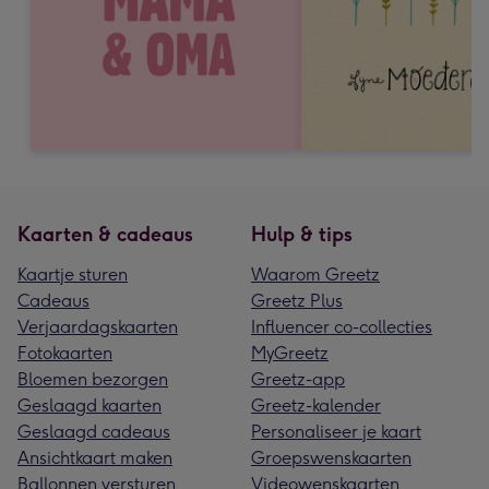
Kaarten & cadeaus
Hulp & tips
Kaartje sturen
Waarom Greetz
Cadeaus
Greetz Plus
Verjaardagskaarten
Influencer co-collecties
Fotokaarten
MyGreetz
Bloemen bezorgen
Greetz-app
Geslaagd kaarten
Greetz-kalender
Geslaagd cadeaus
Personaliseer je kaart
Ansichtkaart maken
Groepswenskaarten
Ballonnen versturen
Videowenskaarten