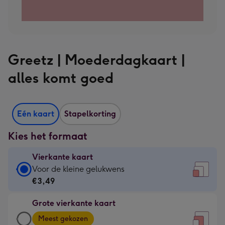
Greetz | Moederdagkaart |
alles komt goed
Eén kaart
Stapelkorting
Kies het formaat
Vierkante kaart
Vierkante
Voor de kleine gelukwens
kaart
€3,49
-
Grote vierkante kaart
€3,49
Grote
-
Meest gekozen