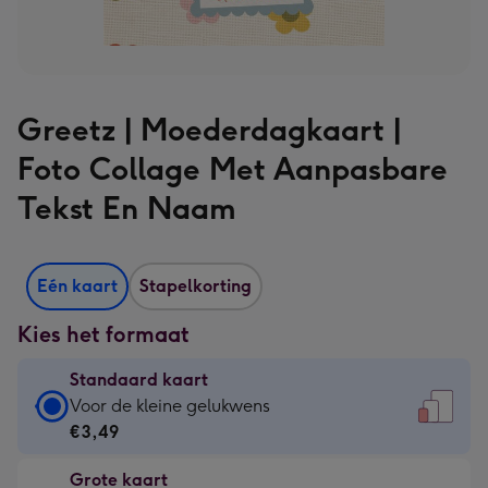
Greetz | Moederdagkaart |
Foto Collage Met Aanpasbare
Tekst En Naam
Eén kaart
Stapelkorting
Kies het formaat
Standaard kaart
Standaard
Voor de kleine gelukwens
kaart
€3,49
-
Grote kaart
€3,49