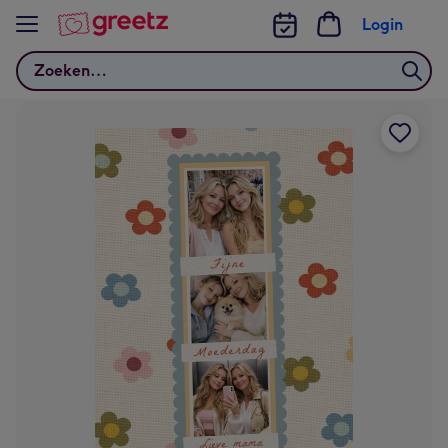
Bekijk meer
Login
Zoeken