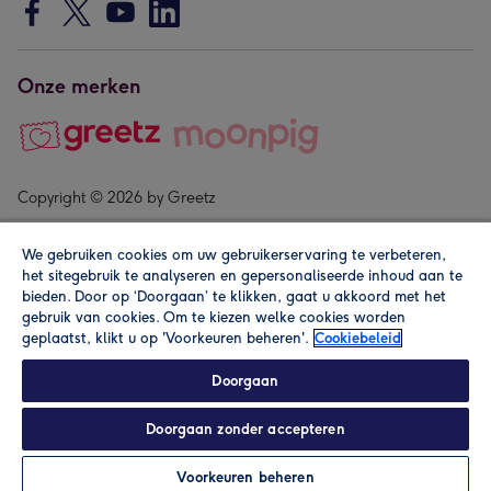
Onze merken
Copyright © 2026 by Greetz
We gebruiken cookies om uw gebruikerservaring te verbeteren,
het sitegebruik te analyseren en gepersonaliseerde inhoud aan te
bieden. Door op ‘Doorgaan’ te klikken, gaat u akkoord met het
gebruik van cookies. Om te kiezen welke cookies worden
geplaatst, klikt u op 'Voorkeuren beheren'.
Cookiebeleid
Alle prijzen zijn inclusief btw en andere heffingen. Lees de
algemene voorwaarden
.
Doorgaan
Doorgaan zonder accepteren
Personaliseren
Voorkeuren beheren