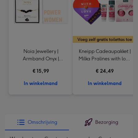
mm
Noia Jewellery |
Kneipp Cadeaupakket |
Armband Onyx |
Milka Pralines with love
Goudkleurig
165g
€ 15,99
€ 24,49
In winkelmand
In winkelmand
Omschrijving
Bezorging