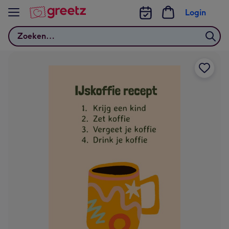
Bekijk meer
Login
Zoeken