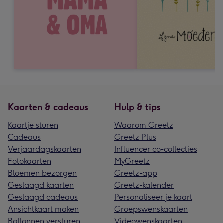
Kaarten & cadeaus
Hulp & tips
Kaartje sturen
Waarom Greetz
Cadeaus
Greetz Plus
Verjaardagskaarten
Influencer co-collecties
Fotokaarten
MyGreetz
Bloemen bezorgen
Greetz-app
Geslaagd kaarten
Greetz-kalender
Geslaagd cadeaus
Personaliseer je kaart
Ansichtkaart maken
Groepswenskaarten
Ballonnen versturen
Videowenskaarten