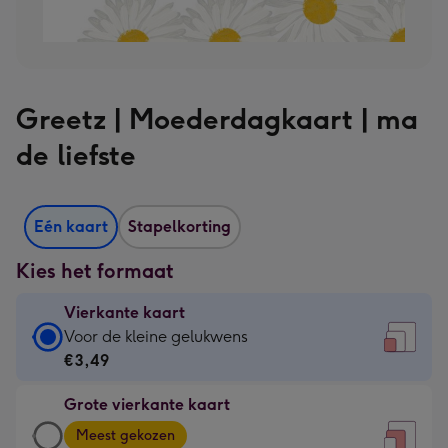
Greetz | Moederdagkaart | ma
de liefste
Eén kaart
Stapelkorting
Kies het formaat
Vierkante kaart
Vierkante
Voor de kleine gelukwens
kaart
€3,49
-
Grote vierkante kaart
€3,49
Grote
-
Meest gekozen