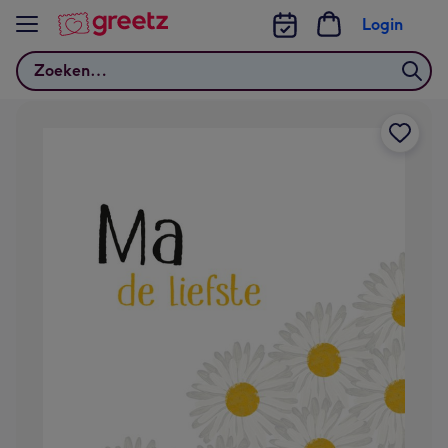
Bekijk meer
Login
Zoeken