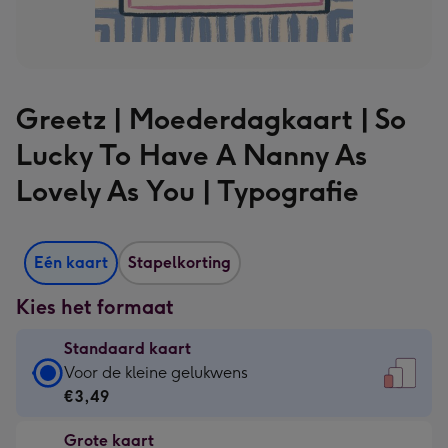
Greetz | Moederdagkaart | So
Lucky To Have A Nanny As
Lovely As You | Typografie
Eén kaart
Stapelkorting
Kies het formaat
Standaard kaart
Standaard
Voor de kleine gelukwens
kaart
€3,49
-
Grote kaart
€3,49