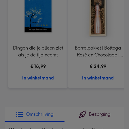
mm
Dingen die je alleen ziet
Borrelpakket | Bottega
als je de tijd neemt
Rosé en Chocolade |
20cl & 200 gr
€ 18,99
€ 24,99
In winkelmand
In winkelmand
Omschrijving
Bezorging