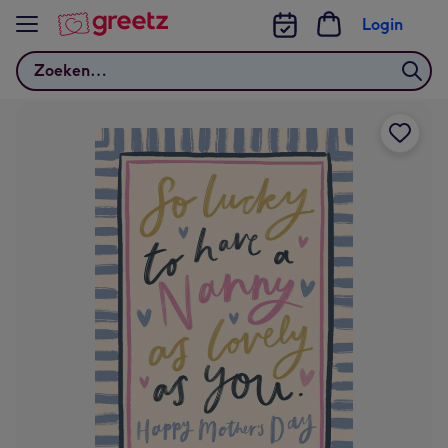
Bekijk meer
Login
Zoeken