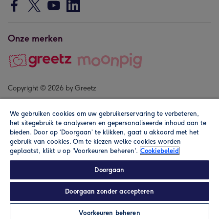
Onze merken
Copyright © 2026 by Greetz
We gebruiken cookies om uw gebruikerservaring te verbeteren,
het sitegebruik te analyseren en gepersonaliseerde inhoud aan te
bieden. Door op ‘Doorgaan’ te klikken, gaat u akkoord met het
gebruik van cookies. Om te kiezen welke cookies worden
geplaatst, klikt u op 'Voorkeuren beheren'.
Cookiebeleid
Alle prijzen zijn inclusief btw en andere heffingen. Lees de
algemene voorwaarden
.
Doorgaan
Doorgaan zonder accepteren
In winkelmand
Personaliseren
Voorkeuren beheren