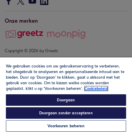
Onze merken
Copyright © 2026 by Greetz
We gebruiken cookies om uw gebruikerservaring te verbeteren,
het sitegebruik te analyseren en gepersonaliseerde inhoud aan te
bieden. Door op ‘Doorgaan’ te klikken, gaat u akkoord met het
gebruik van cookies. Om te kiezen welke cookies worden
geplaatst, klikt u op 'Voorkeuren beheren'.
Cookiebeleid
Alle prijzen zijn inclusief btw en andere heffingen. Lees de
algemene voorwaarden
.
Doorgaan
Doorgaan zonder accepteren
In winkelmand
Personaliseren
Voorkeuren beheren