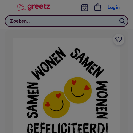
Bekijk meer
Login
Zoeken