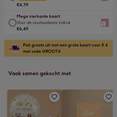
vierkante
Voor
€4,79
kaart
de
-
kleine
Mega vierkante kaart
€4,79
gelukwens
Mega
Voor de onuitwisbare indruk
-
-
vierkante
€6,49
Meest
Dimensions:
kaart
gekozen
130
-
-
Pak groots uit met een grote kaart voor € 4
x
€6,49
Dimensions:
met code GROOT4
130
-
167
mm
Voor
x
de
167
onuitwisbare
Vaak samen gekocht met
mm
indruk
-
Dimensions:
240
x
240
mm