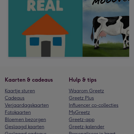
Kaarten & cadeaus
Hulp & tips
Kaartje sturen
Waarom Greetz
Cadeaus
Greetz Plus
Verjaardagskaarten
Influencer co-collecties
Fotokaarten
MyGreetz
Bloemen bezorgen
Greetz-app
Geslaagd kaarten
Greetz-kalender
Geslaagd cadeaus
Personaliseer je kaart