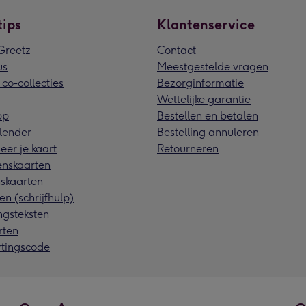
tips
Klantenservice
reetz
Contact
us
Meestgestelde vragen
 co-collecties
Bezorginformatie
Wettelijke garantie
pp
Bestellen en betalen
lender
Bestelling annuleren
eer je kaart
Retourneren
nskaarten
skaarten
en (schrijfhulp)
ngsteksten
rten
rtingscode