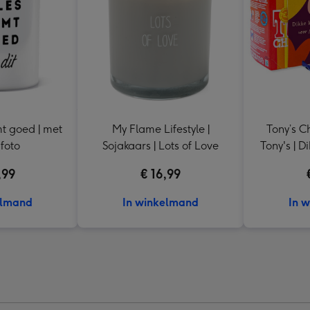
mt goed | met
My Flame Lifestyle |
Tony’s Ch
foto
Sojakaars | Lots of Love
Tony
,99
€ 16,99
elmand
In winkelmand
In 