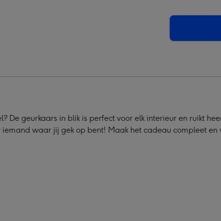
|
|
kaars
Geurkaars
Geurkaars
|
|
Big
Big
hug
hug
310
310
m
gram
gram
elding
afbeelding
afbeelding
4
5
? De geurkaars in blik is perfect voor elk interieur en ruikt hee
or iemand waar jij gek op bent! Maak het cadeau compleet en 