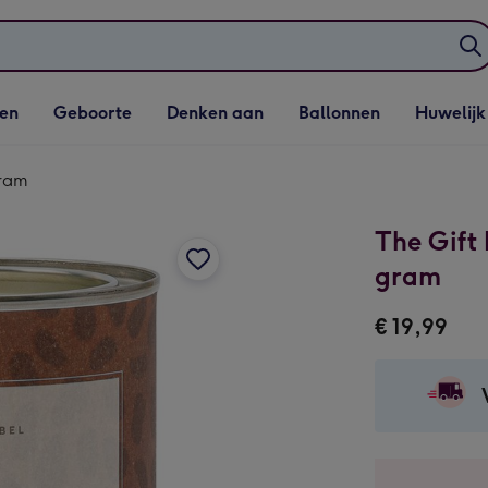
elijst
Vervolgkeuzelijst
Vervolgkeuzelijst
Vervolgkeuzelijst
Vervolgkeuzeli
en
Geboorte
Denken aan
Ballonnen
Huwelijk
penen
Geboorte openen
Denken aan openen
Ballonnen openen
Huwelijk open
gram
The Gift 
gram
€ 19,99