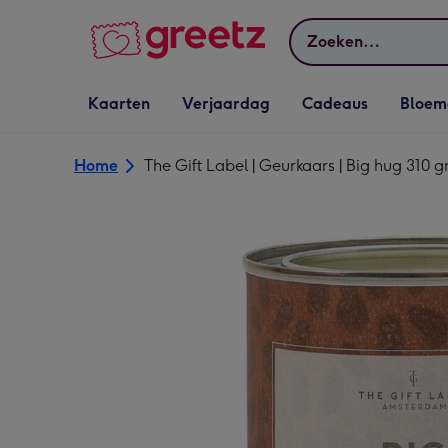
Bekijk meer
Zoeken
Vervolgkeuzelijst
Vervolgkeuzelijst
Vervolgkeuzelijst
Vervolgkeuz
Kaarten
Verjaardag
Cadeaus
Bloem
Kaarten openen
Verjaardag openen
Cadeaus openen
Bloemen o
Home
The Gift Label | Geurkaars | Big hug 310 