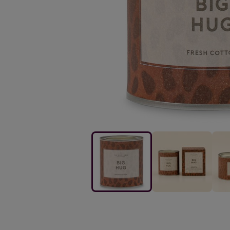
The
The
The
Gift
Gift
Gift
Label
Label
Labe