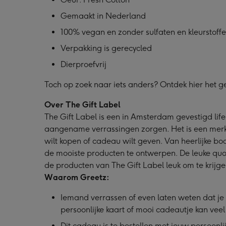
Gemaakt in Nederland
100% vegan en zonder sulfaten en kleurstoff
Verpakking is gerecycled
Dierproefvrij
Toch op zoek naar iets anders? Ontdek hier het 
Over The Gift Label
The Gift Label is een in Amsterdam gevestigd lif
aangename verrassingen zorgen. Het is een merk dat
wilt kopen of cadeau wilt geven. Van heerlijke bo
de mooiste producten te ontwerpen. De leuke quote
de producten van The Gift Label leuk om te krijg
Waarom Greetz:
Iemand verrassen of even laten weten dat je 
persoonlijke kaart of mooi cadeautje kan vee
Dit cadeau is te bestellen met jouw persoonl