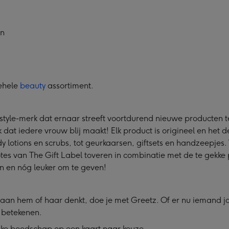
en
gehele
beauty
assortiment.
estyle-merk dat ernaar streeft voortdurend nieuwe producten t
 iedere vrouw blij maakt! Elk product is origineel en het desig
dy lotions en scrubs, tot geurkaarsen, giftsets en handzeepjes
s van The Gift Label toveren in combinatie met de te gekke pr
en en nóg leuker om te geven!
aan hem of haar denkt, doe je met Greetz. Of er nu iemand jari
l betekenen.
ijke boodschap op een kaart naar keuze.