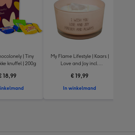
ocolonely | Tiny
My Flame Lifestyle | Kaars |
Mok 
's | Dikke knuffel | 200g
Love and Joy incl.
Rozenkwarts steen
€ 18,99
€ 19,99
winkelmand
In winkelmand