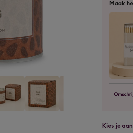
Maak he
Omschri
The
The
Gift
Gift
Kies je aan
l
Label
Label