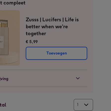
t compleet
Zusss | Lucifers | Life is
better when we're
together
€ 5,99
Toevoegen
jving
tal