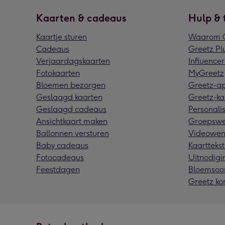
Kaarten & cadeaus
Hulp & 
Kaartje sturen
Waarom G
Cadeaus
Greetz Pl
Verjaardagskaarten
Influencer
Fotokaarten
MyGreetz
Bloemen bezorgen
Greetz-a
Geslaagd kaarten
Greetz-ka
Geslaagd cadeaus
Personalis
Ansichtkaart maken
Groepswe
Ballonnen versturen
Videowen
Baby cadeaus
Kaarttekst
Fotocadeaus
Uitnodigi
Feestdagen
Bloemsoo
Greetz ko