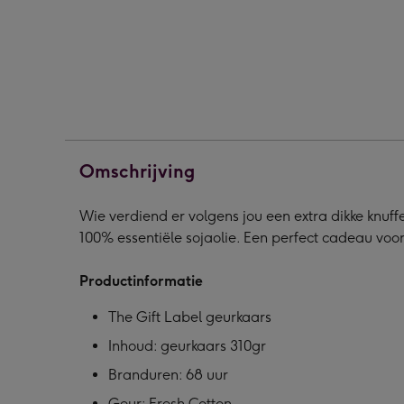
|
|
|
Geurkaars
Geurkaars
Geur
|
|
|
Big
Big
Big
hug
hug
hug
310
310
310
gram
gram
gra
afbeelding
afbeelding
afbe
Omschrijving
1
2
3
Wie verdiend er volgens jou een extra dikke knuffel
100% essentiële sojaolie. Een perfect cadeau vo
Productinformatie
The Gift Label geurkaars
Inhoud: geurkaars 310gr
Branduren: 68 uur
Geur: Fresh Cotton