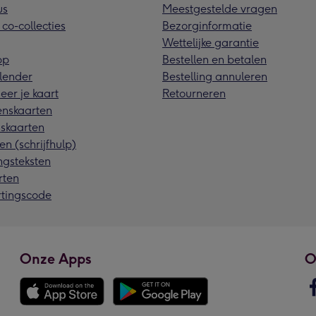
us
Meestgestelde vragen
 co-collecties
Bezorginformatie
Wettelijke garantie
pp
Bestellen en betalen
lender
Bestelling annuleren
eer je kaart
Retourneren
nskaarten
skaarten
en (schrijfhulp)
ngsteksten
rten
rtingscode
Onze Apps
O