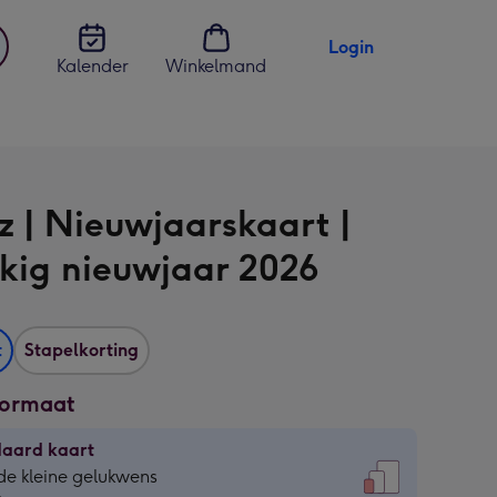
Login
Kalender
Winkelmand
jst
en
z | Nieuwjaarskaart |
kig nieuwjaar 2026
t
Stapelkorting
formaat
daard kaart
daard
de kleine gelukwens