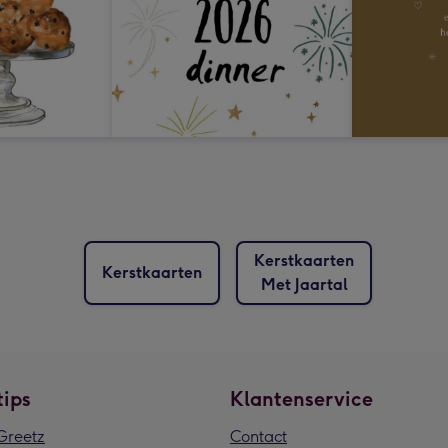
Kerstkaarten
Kerstkaarten
Met Jaartal
tips
Klantenservice
reetz
Contact