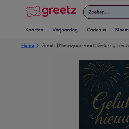
Bekijk meer
Zoeken
Vervolgkeuzelijst
Vervolgkeuzelijst
Vervolgkeuzelijst
Vervolgkeuz
Kaarten
Verjaardag
Cadeaus
Bloem
Kaarten openen
Verjaardag openen
Cadeaus openen
Bloemen o
Home
Greetz | Nieuwjaarskaart | Gelukkig nieu