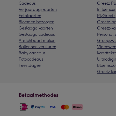
Cadeaus
Greetz Pl
Verjaardagskaarten
Influencer
Fotokaarten
MyGreetz
Bloemen bezorgen
Greetz-a
Geslaagd kaarten
Greetz-ka
Geslaagd cadeaus
Personalis
Ansichtkaart maken
Groepswe
Ballonnen versturen
Videowen
Baby cadeaus
Kaarttekst
Fotocadeaus
Uitnodigi
Feestdagen
Bloemsoo
Greetz ko
Betaalmethodes