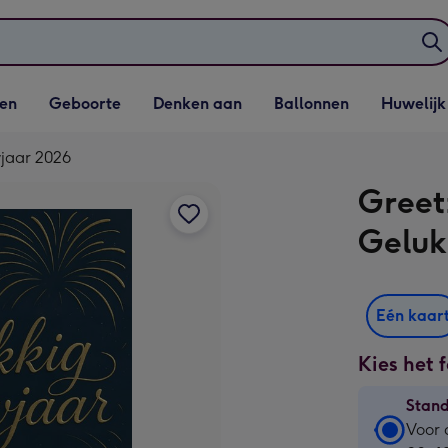
elijst
Vervolgkeuzelijst
Vervolgkeuzelijst
Vervolgkeuzelijst
Vervolgkeuzeli
en
Geboorte
Denken aan
Ballonnen
Huwelijk
penen
Geboorte openen
Denken aan openen
Ballonnen openen
Huwelijk open
wjaar 2026
Greet
Geluk
Eén kaar
Kies het 
Stan
Stan
Voor 