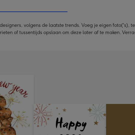
x
333
mm
igners, volgens de laatste trends. Voeg je eigen foto('s), tek
rieten of tussentijds opslaan om deze later af te maken. Verras