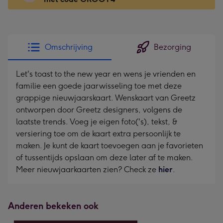
x
166
mm
-
Omschrijving
Bezorging
Dimensions:
118
Let's toast to the new year en wens je vrienden en
x
familie een goede jaarwisseling toe met deze
166
grappige nieuwjaarskaart. Wenskaart van Greetz
mm
ontworpen door Greetz designers, volgens de
laatste trends. Voeg je eigen foto('s), tekst, &
versiering toe om de kaart extra persoonlijk te
maken. Je kunt de kaart toevoegen aan je favorieten
of tussentijds opslaan om deze later af te maken.
Meer nieuwjaarkaarten zien? Check ze
hier
.
Anderen bekeken ook