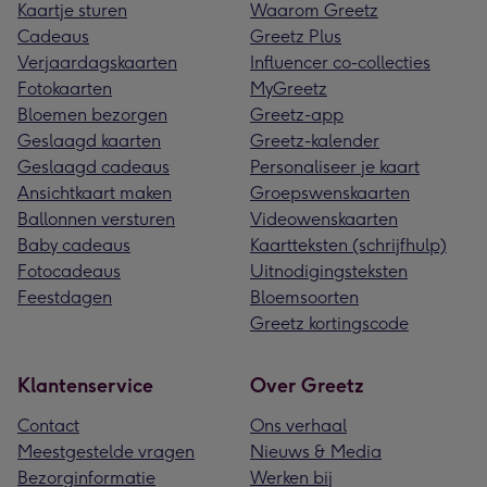
Kaartje sturen
Waarom Greetz
Cadeaus
Greetz Plus
Verjaardagskaarten
Influencer co-collecties
Fotokaarten
MyGreetz
Bloemen bezorgen
Greetz-app
Geslaagd kaarten
Greetz-kalender
Geslaagd cadeaus
Personaliseer je kaart
Ansichtkaart maken
Groepswenskaarten
Ballonnen versturen
Videowenskaarten
Baby cadeaus
Kaartteksten (schrijfhulp)
Fotocadeaus
Uitnodigingsteksten
Feestdagen
Bloemsoorten
Greetz kortingscode
Klantenservice
Over Greetz
Contact
Ons verhaal
Meestgestelde vragen
Nieuws & Media
Bezorginformatie
Werken bij