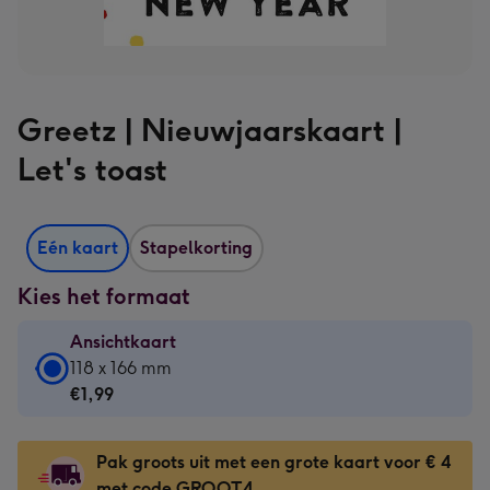
Greetz | Nieuwjaarskaart |
Let's toast
Eén kaart
Stapelkorting
Kies het formaat
Ansichtkaart
Ansichtkaart
118 x 166 mm
-
€1,99
€1,99
-
Pak groots uit met een grote kaart voor € 4
118
met code GROOT4