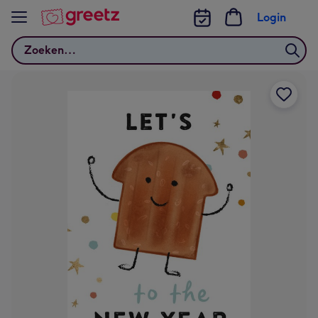
Bekijk meer
Login
Zoeken