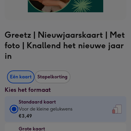
Greetz | Nieuwjaarskaart | Met
foto | Knallend het nieuwe jaar
in
Eén kaart
Stapelkorting
Kies het formaat
Standaard kaart
Standaard
Voor de kleine gelukwens
kaart
€3,49
-
Grote kaart
€3,49