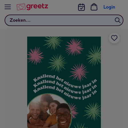
Bekijk meer
Login
Zoeken