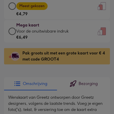
Grote
-
Meest gekozen
kaart
Voor
€4,79
-
de
€4,79
kleine
Mega kaart
-
gelukwens
Mega
Voor de onuitwisbare indruk
Meest
-
kaart
€6,49
gekozen
Dimensions:
-
-
120
€6,49
Dimensions:
Pak groots uit met een grote kaart voor € 4
x
-
167
met code GROOT4
160
Voor
x
mm
de
231
onuitwisbare
mm
indruk
Omschrijving
Bezorging
-
Dimensions:
Wenskaart van Greetz ontworpen door Greetz
241
designers, volgens de laatste trends. Voeg je eigen
x
foto('s), tekst, & versiering toe om de kaart extra
333