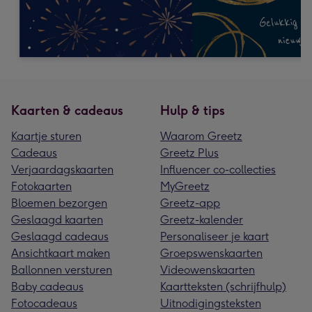
Kaarten & cadeaus
Hulp & tips
Kaartje sturen
Waarom Greetz
Cadeaus
Greetz Plus
Verjaardagskaarten
Influencer co-collecties
Fotokaarten
MyGreetz
Bloemen bezorgen
Greetz-app
Geslaagd kaarten
Greetz-kalender
Geslaagd cadeaus
Personaliseer je kaart
Ansichtkaart maken
Groepswenskaarten
Ballonnen versturen
Videowenskaarten
Baby cadeaus
Kaartteksten (schrijfhulp)
Fotocadeaus
Uitnodigingsteksten