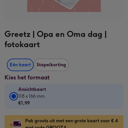
Greetz | Opa en Oma dag |
fotokaart
Eén kaart
Stapelkorting
Kies het formaat
Ansichtkaart
Ansichtkaart
118 x 166 mm
-
€1,99
€1,99
-
Pak groots uit met een grote kaart voor € 4
118
met code GROOT4