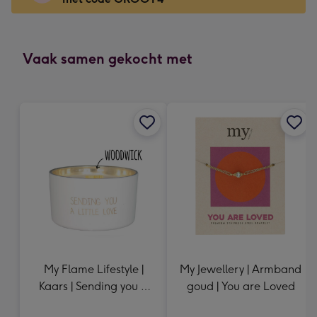
x
166
mm
-
Vaak samen gekocht met
Dimensions:
118
x
166
mm
My Flame Lifestyle |
My Jewellery | Armband
Kaars | Sending you a
goud | You are Loved
little love