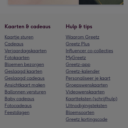
Kaarten & cadeaus
Hulp & tips
Kaartje sturen
Waarom Greetz
Cadeaus
Greetz Plus
Verjaardagskaarten
Influencer co-collecties
Fotokaarten
MyGreetz
Bloemen bezorgen
Greetz-app
Geslaagd kaarten
Greetz-kalender
Geslaagd cadeaus
Personaliseer je kaart
Ansichtkaart maken
Groepswenskaarten
Ballonnen versturen
Videowenskaarten
Baby cadeaus
Kaartteksten (schrijfhulp)
Fotocadeaus
Uitnodigingsteksten
Feestdagen
Bloemsoorten
Greetz kortingscode