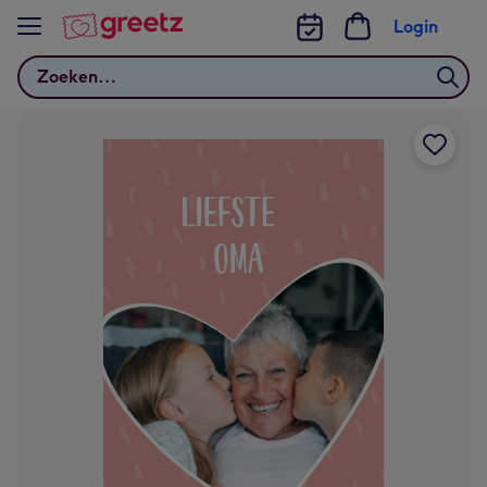
Bekijk meer
Login
Zoeken