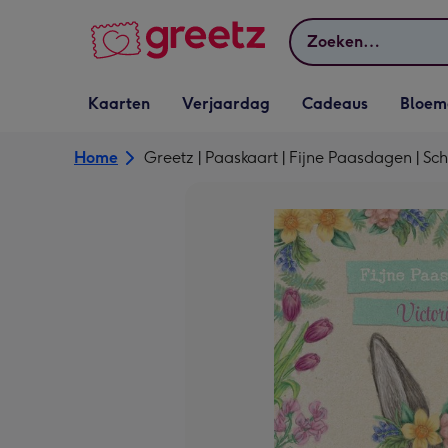
Bekijk meer
Zoeken
Vervolgkeuzelijst
Vervolgkeuzelijst
Vervolgkeuzelijst
Vervolgkeuz
Kaarten
Verjaardag
Cadeaus
Bloem
Kaarten openen
Verjaardag openen
Cadeaus openen
Bloemen o
Home
Greetz | Paaskaart | Fijne Paasdagen | Sch