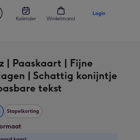
Login
Kalender
Winkelmand
jst
en
 | Paaskaart | Fijne
agen | Schattig konijntje
pasbare tekst
t
Stapelkorting
formaat
daard kaart