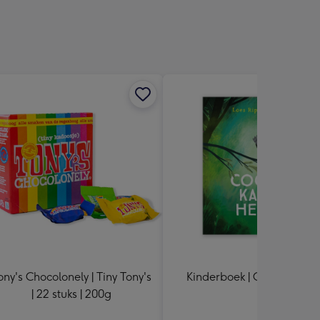
sions:
ony's Chocolonely | Tiny Tony's
Kinderboek | Coco kan het
| 22 stuks | 200g