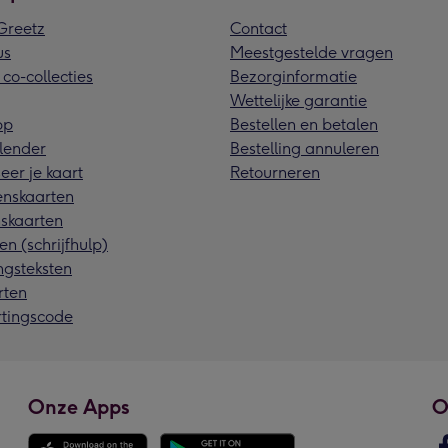
reetz
Contact
us
Meestgestelde vragen
 co-collecties
Bezorginformatie
Wettelijke garantie
pp
Bestellen en betalen
lender
Bestelling annuleren
eer je kaart
Retourneren
nskaarten
skaarten
en (schrijfhulp)
ngsteksten
rten
rtingscode
Onze Apps
O