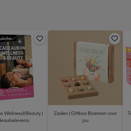
Dimen
241
x
333
mm
 Wellness&Beauty |
Zaden | Giftbox Bloemen voor
T
eaubelevenis
jou