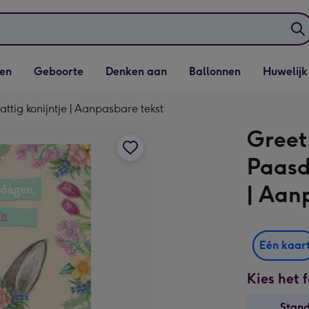
elijst
Vervolgkeuzelijst
Vervolgkeuzelijst
Vervolgkeuzelijst
Vervolgkeuzeli
en
Geboorte
Denken aan
Ballonnen
Huwelijk
penen
Geboorte openen
Denken aan openen
Ballonnen openen
Huwelijk open
attig konijntje | Aanpasbare tekst
Greetz
Paasd
| Aan
Eén kaar
Kies het 
Stan