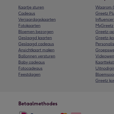
Kaartje sturen
Waarom G
Cadeaus
Greetz Pl
Verjaardagskaarten
Influencer
Fotokaarten
MyGreetz
Bloemen bezorgen
Greetz-a
Geslaagd kaarten
Greetz-ka
Geslaagd cadeaus
Personalis
Ansichtkaart maken
Groepswe
Ballonnen versturen
Videowen
Baby cadeaus
Kaarttekst
Fotocadeaus
Uitnodigi
Feestdagen
Bloemsoo
Greetz ko
Betaalmethodes