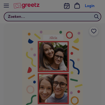
Bekijk meer
Login
Zoeken