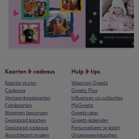
Kaarten & cadeaus
Hulp & tips
Kaartje sturen
Waarom Greetz
Cadeaus
Greetz Plus
Verjaardagskaarten
Influencer co-collecties
Fotokaarten
MyGreetz
Bloemen bezorgen
Greetz-app
Geslaagd kaarten
Greetz-kalender
Geslaagd cadeaus
Personaliseer je kaart
Ansichtkaart maken
Groepswenskaarten