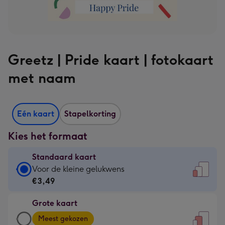
Greetz | Pride kaart | fotokaart
met naam
Eén kaart
Stapelkorting
Kies het formaat
Standaard kaart
Standaard
Voor de kleine gelukwens
kaart
€3,49
-
Grote kaart
€3,49
Grote
-
Meest gekozen