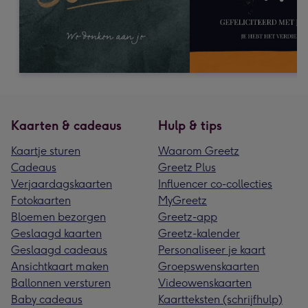
Kaarten & cadeaus
Hulp & tips
Kaartje sturen
Waarom Greetz
Cadeaus
Greetz Plus
Verjaardagskaarten
Influencer co-collecties
Fotokaarten
MyGreetz
Bloemen bezorgen
Greetz-app
Geslaagd kaarten
Greetz-kalender
Geslaagd cadeaus
Personaliseer je kaart
Ansichtkaart maken
Groepswenskaarten
Ballonnen versturen
Videowenskaarten
Baby cadeaus
Kaartteksten (schrijfhulp)