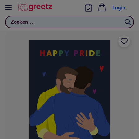
Bekijk meer
Login
Zoeken