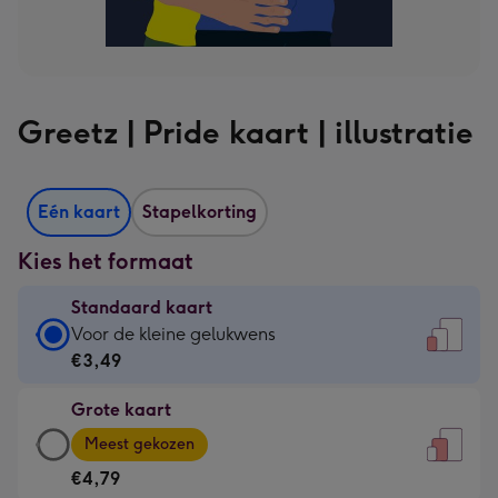
Greetz | Pride kaart | illustratie
Eén kaart
Stapelkorting
Kies het formaat
Standaard kaart
Standaard
Voor de kleine gelukwens
kaart
€3,49
-
Grote kaart
€3,49
Grote
-
Meest gekozen
kaart
Voor
€4,79
-
de