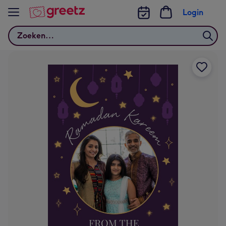
Bekijk meer
Login
Zoeken