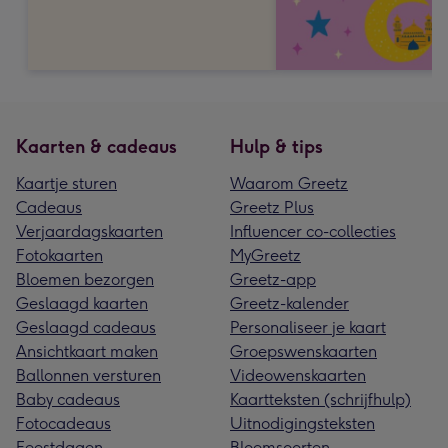
Kaarten & cadeaus
Hulp & tips
Kaartje sturen
Waarom Greetz
Cadeaus
Greetz Plus
Verjaardagskaarten
Influencer co-collecties
Fotokaarten
MyGreetz
Bloemen bezorgen
Greetz-app
Geslaagd kaarten
Greetz-kalender
Geslaagd cadeaus
Personaliseer je kaart
Ansichtkaart maken
Groepswenskaarten
Ballonnen versturen
Videowenskaarten
Baby cadeaus
Kaartteksten (schrijfhulp)
Fotocadeaus
Uitnodigingsteksten
Feestdagen
Bloemsoorten