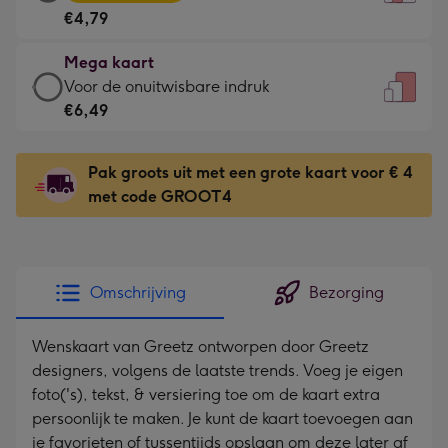
kaart
Voor
€4,79
-
de
€4,79
kleine
Mega kaart
-
gelukwens
Mega
Voor de onuitwisbare indruk
Meest
-
kaart
€6,49
gekozen
Dimensions:
-
-
120
€6,49
Dimensions:
Pak groots uit met een grote kaart voor € 4
x
-
167
met code GROOT4
160
Voor
x
mm
de
231
onuitwisbare
mm
indruk
Omschrijving
Bezorging
-
Dimensions:
Wenskaart van Greetz ontworpen door Greetz
241
designers, volgens de laatste trends. Voeg je eigen
x
foto('s), tekst, & versiering toe om de kaart extra
333
persoonlijk te maken. Je kunt de kaart toevoegen aan
mm
je favorieten of tussentijds opslaan om deze later af