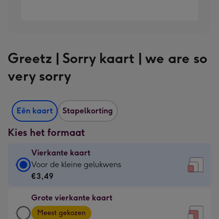
Greetz | Sorry kaart | we are so
very sorry
Eén kaart
Stapelkorting
Kies het formaat
Vierkante kaart
Vierkante
Voor de kleine gelukwens
kaart
€3,49
-
Grote vierkante kaart
€3,49
Grote
-
Meest gekozen