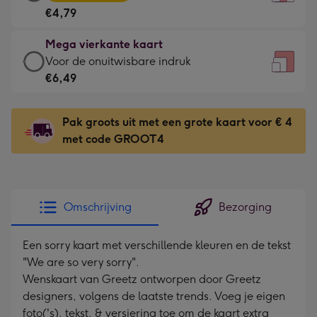
vierkante
Voor
€4,79
kaart
de
-
kleine
Mega vierkante kaart
€4,79
gelukwens
Mega
Voor de onuitwisbare indruk
-
-
vierkante
€6,49
Meest
Dimensions:
kaart
gekozen
130
-
-
Pak groots uit met een grote kaart voor € 4
x
€6,49
Dimensions:
met code GROOT4
130
-
167
mm
Voor
x
de
167
onuitwisbare
mm
Omschrijving
Bezorging
indruk
-
Een sorry kaart met verschillende kleuren en de tekst
Dimensions:
"We are so very sorry".
240
Wenskaart van Greetz ontworpen door Greetz
x
designers, volgens de laatste trends. Voeg je eigen
240
foto('s), tekst, & versiering toe om de kaart extra
mm