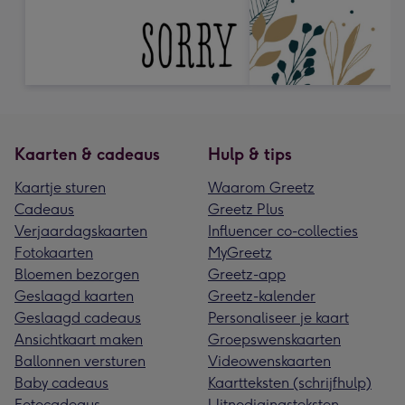
Kaarten & cadeaus
Hulp & tips
Kaartje sturen
Waarom Greetz
Cadeaus
Greetz Plus
Verjaardagskaarten
Influencer co-collecties
Fotokaarten
MyGreetz
Bloemen bezorgen
Greetz-app
Geslaagd kaarten
Greetz-kalender
Geslaagd cadeaus
Personaliseer je kaart
Ansichtkaart maken
Groepswenskaarten
Ballonnen versturen
Videowenskaarten
Baby cadeaus
Kaartteksten (schrijfhulp)
Fotocadeaus
Uitnodigingsteksten