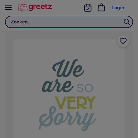
Bekijk meer
Login
Zoeken