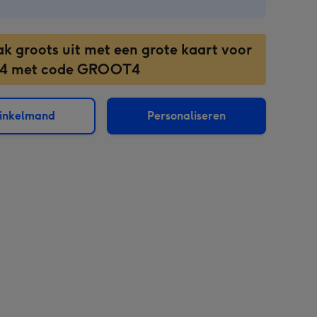
ak groots uit met een grote kaart voor
 4 met code GROOT4
winkelmand
Personaliseren
sions: