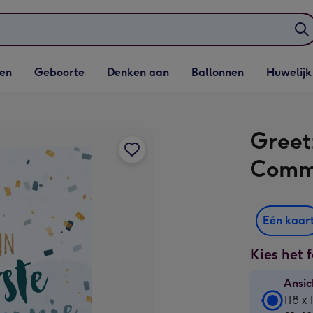
elijst
Vervolgkeuzelijst
Vervolgkeuzelijst
Vervolgkeuzelijst
Vervolgkeuzeli
en
Geboorte
Denken aan
Ballonnen
Huwelijk
penen
Geboorte openen
Denken aan openen
Ballonnen openen
Huwelijk open
Greet
Commu
Eén kaar
Kies het 
Ansic
Ansic
118 x