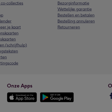
 co-collecties
Bezorginformatie
Wettelijke garantie
pp
Bestellen en betalen
lender
Bestelling annuleren
eer je kaart
Retourneren
nskaarten
skaarten
en (schrijfhulp)
ngsteksten
rten
rtingscode
Onze Apps
O