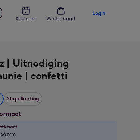
Login
Kalender
Winkelmand
jst
en
z | Uitnodiging
nie | confetti
t
Stapelkorting
formaat
htkaart
htkaart
 166 mm