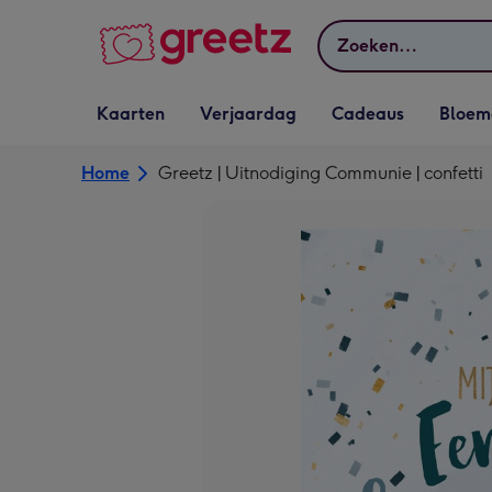
Bekijk meer
Zoeken
Vervolgkeuzelijst
Vervolgkeuzelijst
Vervolgkeuzelijst
Vervolgkeuz
Kaarten
Verjaardag
Cadeaus
Bloem
Kaarten openen
Verjaardag openen
Cadeaus openen
Bloemen o
Home
Greetz | Uitnodiging Communie | confetti