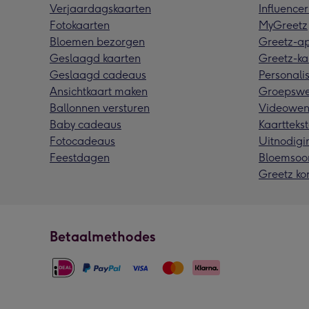
Verjaardagskaarten
Influencer
Fotokaarten
MyGreetz
Bloemen bezorgen
Greetz-a
Geslaagd kaarten
Greetz-ka
Geslaagd cadeaus
Personalis
Ansichtkaart maken
Groepswe
Ballonnen versturen
Videowen
Baby cadeaus
Kaarttekst
Fotocadeaus
Uitnodigi
Feestdagen
Bloemsoo
Greetz ko
Betaalmethodes