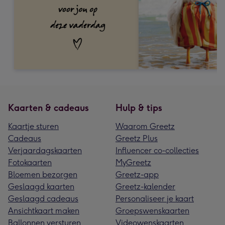
Kaarten & cadeaus
Hulp & tips
Kaartje sturen
Waarom Greetz
Cadeaus
Greetz Plus
Verjaardagskaarten
Influencer co-collecties
Fotokaarten
MyGreetz
Bloemen bezorgen
Greetz-app
Geslaagd kaarten
Greetz-kalender
Geslaagd cadeaus
Personaliseer je kaart
Ansichtkaart maken
Groepswenskaarten
Ballonnen versturen
Videowenskaarten