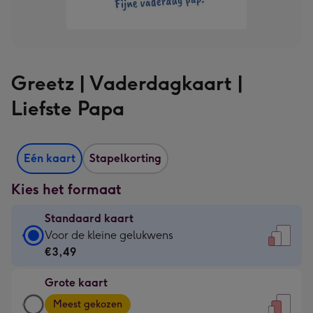
Greetz | Vaderdagkaart |
Liefste Papa
Eén kaart
Stapelkorting
Kies het formaat
Standaard kaart
Standaard
Voor de kleine gelukwens
kaart
€3,49
-
Grote kaart
€3,49
Grote
-
Meest gekozen