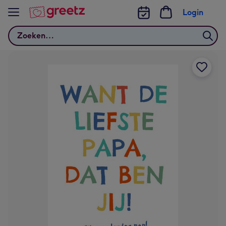
Bekijk meer
Login
Zoeken