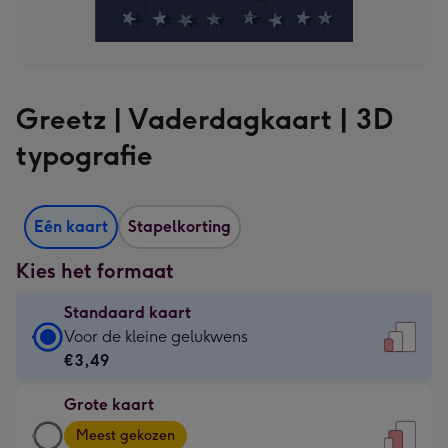
Greetz | Vaderdagkaart | 3D
typografie
Eén kaart
Stapelkorting
Kies het formaat
Standaard kaart
Standaard
Voor de kleine gelukwens
kaart
€3,49
-
Grote kaart
€3,49
Grote
-
Meest gekozen