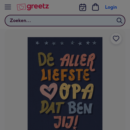
Bekijk meer
Login
Zoeken