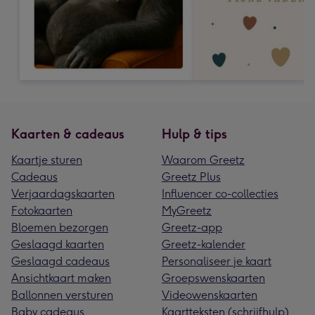
Kaarten & cadeaus
Hulp & tips
Kaartje sturen
Waarom Greetz
Cadeaus
Greetz Plus
Verjaardagskaarten
Influencer co-collecties
Fotokaarten
MyGreetz
Bloemen bezorgen
Greetz-app
Geslaagd kaarten
Greetz-kalender
Geslaagd cadeaus
Personaliseer je kaart
Ansichtkaart maken
Groepswenskaarten
Ballonnen versturen
Videowenskaarten
Baby cadeaus
Kaartteksten (schrijfhulp)