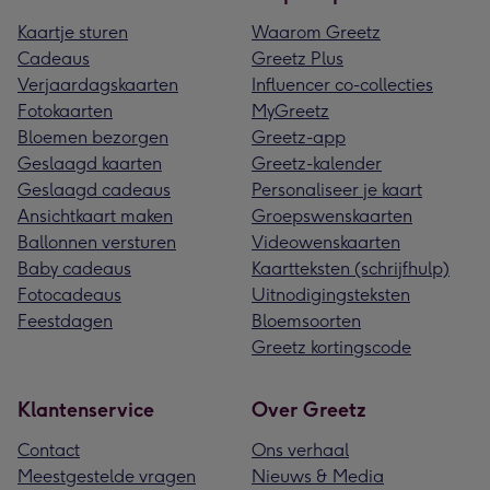
Kaartje sturen
Waarom Greetz
Cadeaus
Greetz Plus
Verjaardagskaarten
Influencer co-collecties
Fotokaarten
MyGreetz
Bloemen bezorgen
Greetz-app
Geslaagd kaarten
Greetz-kalender
Geslaagd cadeaus
Personaliseer je kaart
Ansichtkaart maken
Groepswenskaarten
Ballonnen versturen
Videowenskaarten
Baby cadeaus
Kaartteksten (schrijfhulp)
Fotocadeaus
Uitnodigingsteksten
Feestdagen
Bloemsoorten
Greetz kortingscode
Klantenservice
Over Greetz
Contact
Ons verhaal
Meestgestelde vragen
Nieuws & Media