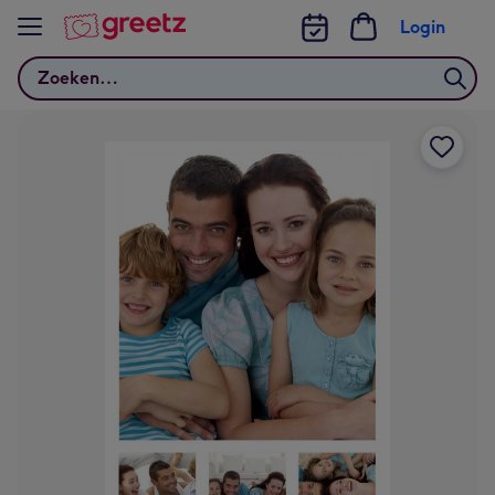
Bekijk meer
Login
Zoeken