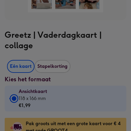
Greetz | Vaderdagkaart |
collage
Eén kaart
Stapelkorting
Kies het formaat
Ansichtkaart
Ansichtkaart
118 x 166 mm
-
€1,99
€1,99
-
Pak groots uit met een grote kaart voor € 4
118
met code GROOT4