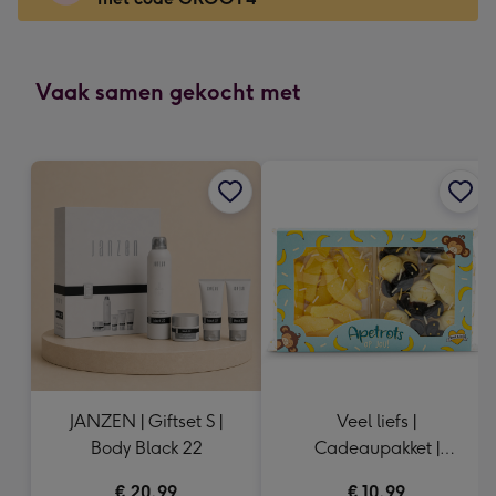
x
166
mm
-
Vaak samen gekocht met
Dimensions:
118
x
166
mm
JANZEN | Giftset S |
Veel liefs |
Body Black 22
Cadeaupakket |
Apetrots | 260gr
€ 20,99
€ 10,99