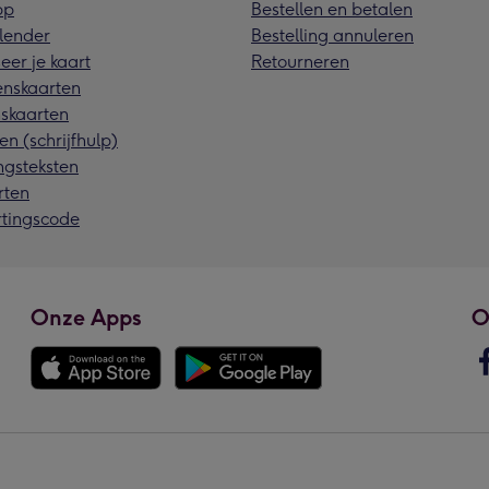
pp
Bestellen en betalen
lender
Bestelling annuleren
eer je kaart
Retourneren
nskaarten
skaarten
en (schrijfhulp)
ngsteksten
rten
rtingscode
Onze Apps
O