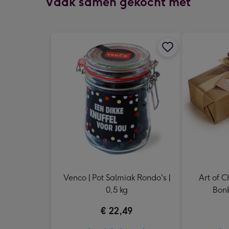
Vaak samen gekocht met
Venco | Pot Salmiak Rondo's |
Art of Chocol
0,5 kg
Bonb
€ 22,49