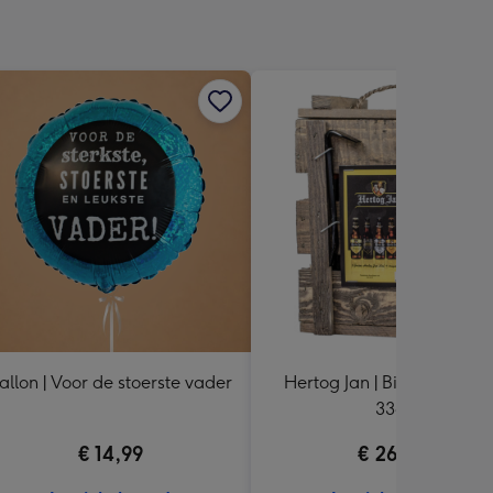
allon | Voor de stoerste vader
Hertog Jan | Bierpakket | 5 
33cl
€ 14,99
€ 26,99