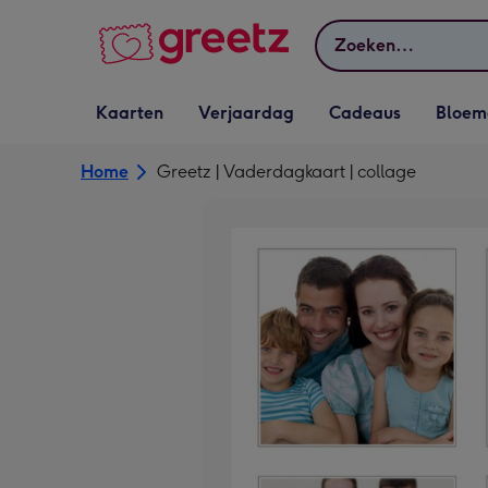
Bekijk meer
Zoeken
Vervolgkeuzelijst
Vervolgkeuzelijst
Vervolgkeuzelijst
Vervolgkeuz
Kaarten
Verjaardag
Cadeaus
Bloem
Kaarten openen
Verjaardag openen
Cadeaus openen
Bloemen o
Home
Greetz | Vaderdagkaart | collage