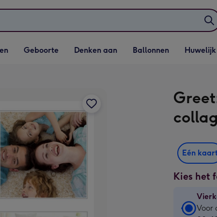
elijst
Vervolgkeuzelijst
Vervolgkeuzelijst
Vervolgkeuzelijst
Vervolgkeuzeli
en
Geboorte
Denken aan
Ballonnen
Huwelijk
penen
Geboorte openen
Denken aan openen
Ballonnen openen
Huwelijk open
Greet
colla
Eén kaar
Kies het 
Vierk
Vierk
Voor 