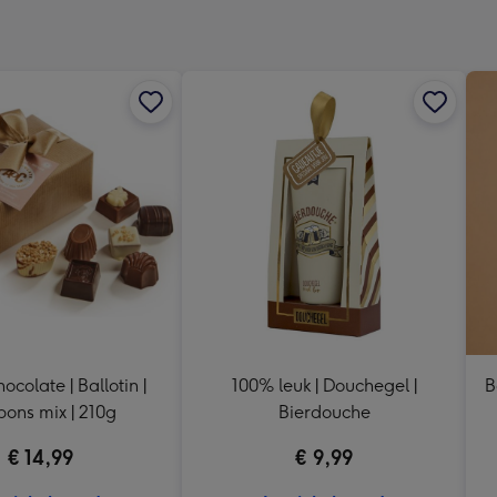
240
x
240
mm
ate | Ballotin |
100% leuk | Douchegel |
B
ons mix | 210g
Bierdouche
€ 14,99
€ 9,99