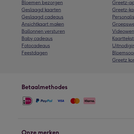
Bloemen bezorgen
Greetz-a
Geslaagd kaarten
Greetz-ka
Geslaagd cadeaus
Personalis
Ansichtkaart maken
Groepswe
Ballonnen versturen
Videowen
Baby cadeaus
Kaarttekst
Fotocadeaus
Uitnodigi
Feestdagen
Bloemsoo
Greetz ko
Betaalmethodes
Onze merken