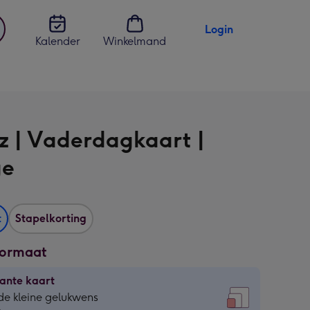
Login
Kalender
Winkelmand
jst
en
z | Vaderdagkaart |
ge
t
Stapelkorting
formaat
ante kaart
ante
de kleine gelukwens