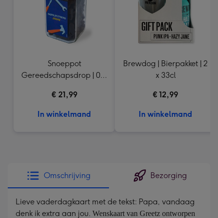
Snoeppot
Brewdog | Bierpakket | 2
Gereedschapsdrop | 0,9
x 33cl
kg
€ 21,99
€ 12,99
In winkelmand
In winkelmand
Omschrijving
Bezorging
Lieve vaderdagkaart met de tekst: Papa, vandaag
denk ik extra aan jou.
Wenskaart van Greetz ontworpen 