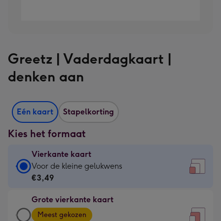
Greetz | Vaderdagkaart |
denken aan
Eén kaart
Stapelkorting
Kies het formaat
Vierkante kaart
Vierkante
Voor de kleine gelukwens
kaart
€3,49
-
Grote vierkante kaart
€3,49
Grote
-
Meest gekozen