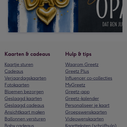
Kaarten & cadeaus
Hulp & tips
Kaartje sturen
Waarom Greetz
Cadeaus
Greetz Plus
Verjaardagskaarten
Influencer co-collecties
Fotokaarten
MyGreetz
Bloemen bezorgen
Greetz-app
Geslaagd kaarten
Greetz-kalender
Geslaagd cadeaus
Personaliseer je kaart
Ansichtkaart maken
Groepswenskaarten
Ballonnen versturen
Videowenskaarten
Baby cadeaus
Kaartteksten (schrijfhulp)