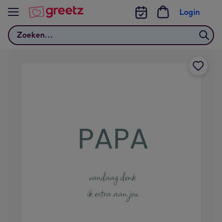
Bekijk meer
Login
Zoeken