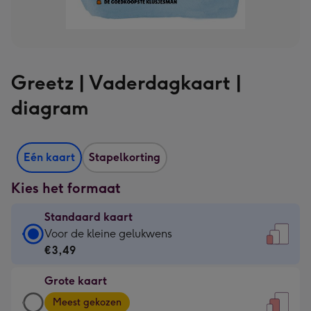
Greetz | Vaderdagkaart |
diagram
Eén kaart
Stapelkorting
Kies het formaat
Standaard kaart
Standaard
Voor de kleine gelukwens
kaart
€3,49
-
Grote kaart
€3,49
Grote
-
Meest gekozen