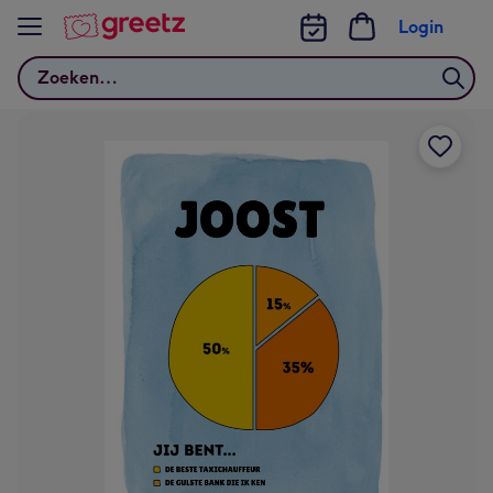
Bekijk meer
Login
Zoeken