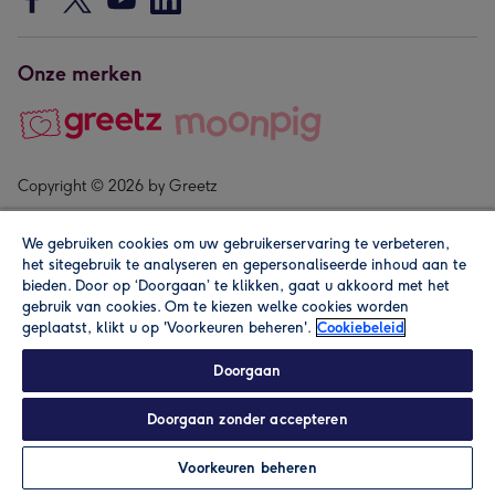
Onze merken
Copyright © 2026 by Greetz
We gebruiken cookies om uw gebruikerservaring te verbeteren,
het sitegebruik te analyseren en gepersonaliseerde inhoud aan te
bieden. Door op ‘Doorgaan’ te klikken, gaat u akkoord met het
gebruik van cookies. Om te kiezen welke cookies worden
geplaatst, klikt u op 'Voorkeuren beheren'.
Cookiebeleid
Alle prijzen zijn inclusief btw en andere heffingen. Lees de
algemene voorwaarden
.
Doorgaan
Doorgaan zonder accepteren
Personaliseren
Voorkeuren beheren