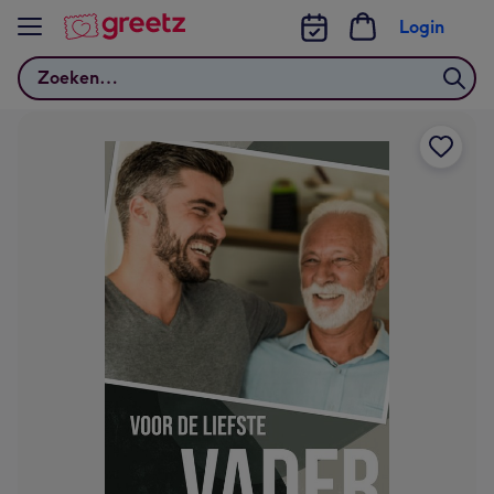
Bekijk meer
Login
Zoeken