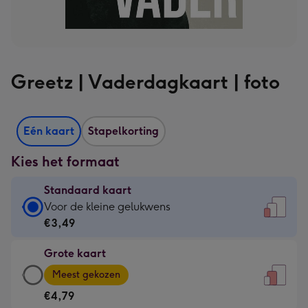
Greetz | Vaderdagkaart | foto
Eén kaart
Stapelkorting
Kies het formaat
Standaard kaart
Standaard
Voor de kleine gelukwens
kaart
€3,49
-
Grote kaart
€3,49
Grote
-
Meest gekozen
kaart
Voor
€4,79
-
de