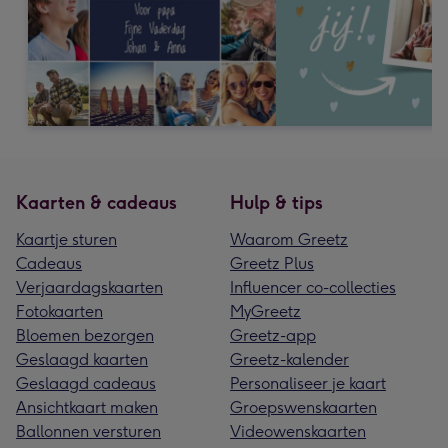
Kaarten & cadeaus
Hulp & tips
Kaartje sturen
Waarom Greetz
Cadeaus
Greetz Plus
Verjaardagskaarten
Influencer co-collecties
Fotokaarten
MyGreetz
Bloemen bezorgen
Greetz-app
Geslaagd kaarten
Greetz-kalender
Geslaagd cadeaus
Personaliseer je kaart
Ansichtkaart maken
Groepswenskaarten
Ballonnen versturen
Videowenskaarten