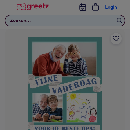
Bekijk meer
Login
Zoeken