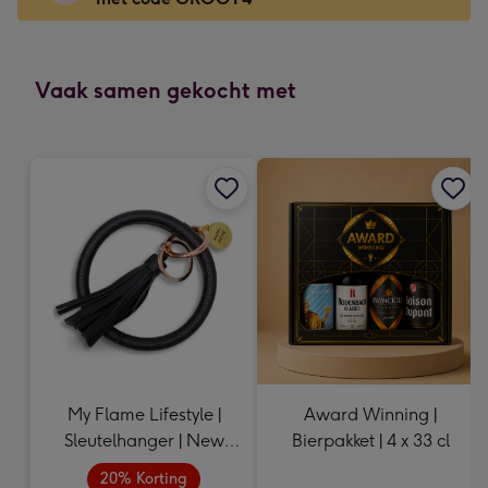
x
166
mm
-
Vaak samen gekocht met
Dimensions:
118
x
166
mm
My Flame Lifestyle |
Award Winning |
Sleutelhanger | New
Bierpakket | 4 x 33 cl
Home
20% Korting