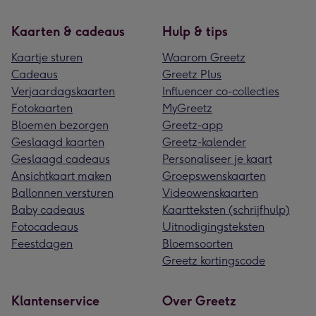
Kaarten & cadeaus
Hulp & tips
Kaartje sturen
Waarom Greetz
Cadeaus
Greetz Plus
Verjaardagskaarten
Influencer co-collecties
Fotokaarten
MyGreetz
Bloemen bezorgen
Greetz-app
Geslaagd kaarten
Greetz-kalender
Geslaagd cadeaus
Personaliseer je kaart
Ansichtkaart maken
Groepswenskaarten
Ballonnen versturen
Videowenskaarten
Baby cadeaus
Kaartteksten (schrijfhulp)
Fotocadeaus
Uitnodigingsteksten
Feestdagen
Bloemsoorten
Greetz kortingscode
Klantenservice
Over Greetz