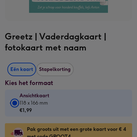
Greetz | Vaderdagkaart |
fotokaart met naam
Eén kaart
Stapelkorting
Kies het formaat
Ansichtkaart
Ansichtkaart
118 x 166 mm
-
€1,99
€1,99
-
Pak groots uit met een grote kaart voor € 4
118
met code GROOT4