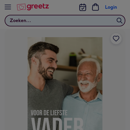
Bekijk meer
Login
Zoeken