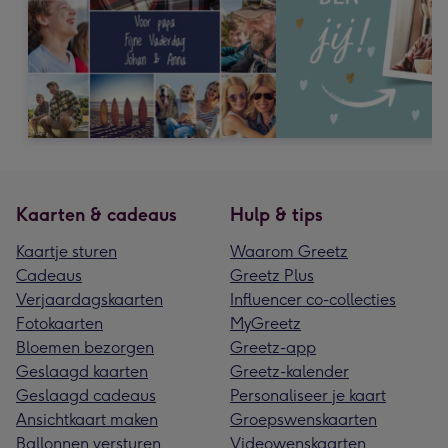
Kaarten & cadeaus
Hulp & tips
Kaartje sturen
Waarom Greetz
Cadeaus
Greetz Plus
Verjaardagskaarten
Influencer co-collecties
Fotokaarten
MyGreetz
Bloemen bezorgen
Greetz-app
Geslaagd kaarten
Greetz-kalender
Geslaagd cadeaus
Personaliseer je kaart
Ansichtkaart maken
Groepswenskaarten
Ballonnen versturen
Videowenskaarten