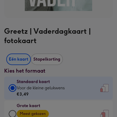
Greetz | Vaderdagkaart |
fotokaart
Eén kaart
Stapelkorting
Kies het formaat
Standaard kaart
Standaard
Voor de kleine gelukwens
kaart
€3,49
-
Grote kaart
€3,49
Grote
-
Meest gekozen