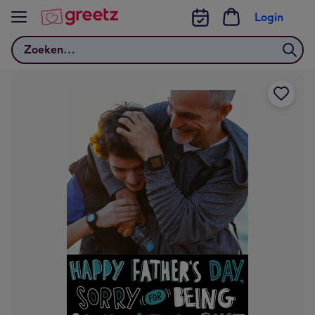
Bekijk meer
Login
Zoeken