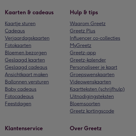
Kaarten & cadeaus
Hulp & tips
Kaartje sturen
Waarom Greetz
Cadeaus
Greetz Plus
Verjaardagskaarten
Influencer co-collecties
Fotokaarten
MyGreetz
Bloemen bezorgen
Greetz-app
Geslaagd kaarten
Greetz-kalender
Geslaagd cadeaus
Personaliseer je kaart
Ansichtkaart maken
Groepswenskaarten
Ballonnen versturen
Videowenskaarten
Baby cadeaus
Kaartteksten (schrijfhulp)
Fotocadeaus
Uitnodigingsteksten
Feestdagen
Bloemsoorten
Greetz kortingscode
Klantenservice
Over Greetz