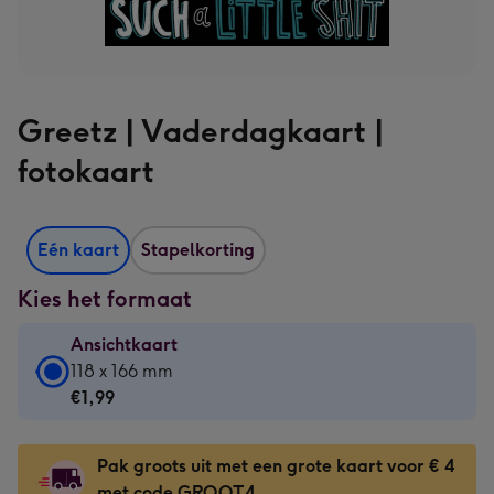
Greetz | Vaderdagkaart |
fotokaart
Eén kaart
Stapelkorting
Kies het formaat
Ansichtkaart
Ansichtkaart
118 x 166 mm
-
€1,99
€1,99
-
Pak groots uit met een grote kaart voor € 4
118
met code GROOT4