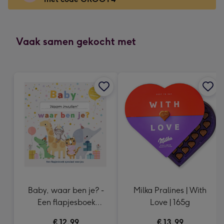
x
166
mm
-
Vaak samen gekocht met
Dimensions:
118
x
166
mm
Baby, waar ben je? -
Milka Pralines | With
Een flapjesboek
Love | 165g
speciaal voor jou
€ 12,99
€ 13,99