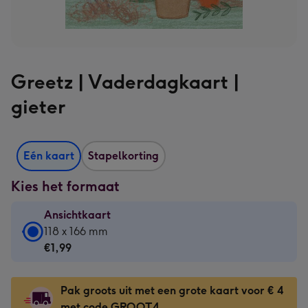
Greetz | Vaderdagkaart |
gieter
Eén kaart
Stapelkorting
Kies het formaat
Ansichtkaart
Ansichtkaart
118 x 166 mm
-
€1,99
€1,99
-
Pak groots uit met een grote kaart voor € 4
118
met code GROOT4