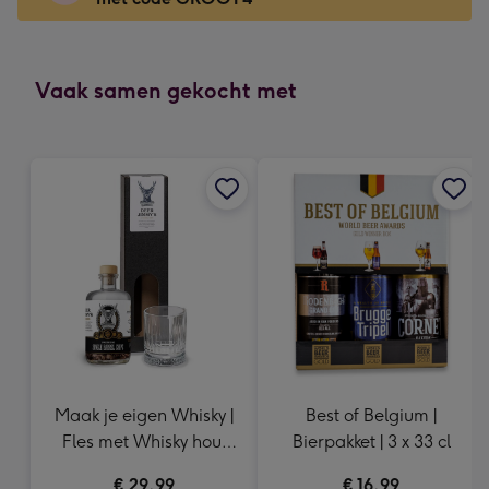
x
166
mm
-
Vaak samen gekocht met
Dimensions:
118
x
166
mm
Maak je eigen Whisky |
Best of Belgium |
Fles met Whisky hout
Bierpakket | 3 x 33 cl
snippers
€ 29,99
€ 16,99