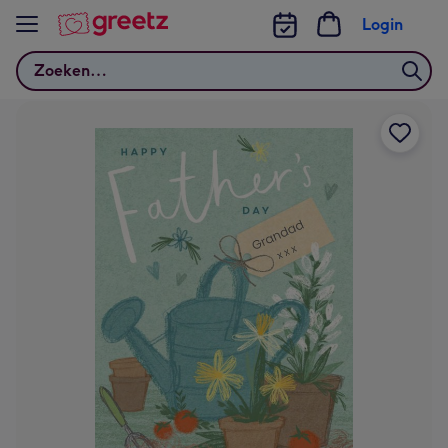
Bekijk meer
Login
Zoeken