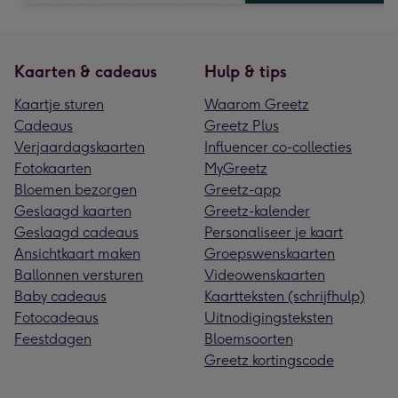
Kaarten & cadeaus
Hulp & tips
Kaartje sturen
Waarom Greetz
Cadeaus
Greetz Plus
Verjaardagskaarten
Influencer co-collecties
Fotokaarten
MyGreetz
Bloemen bezorgen
Greetz-app
Geslaagd kaarten
Greetz-kalender
Geslaagd cadeaus
Personaliseer je kaart
Ansichtkaart maken
Groepswenskaarten
Ballonnen versturen
Videowenskaarten
Baby cadeaus
Kaartteksten (schrijfhulp)
Fotocadeaus
Uitnodigingsteksten
Feestdagen
Bloemsoorten
Greetz kortingscode