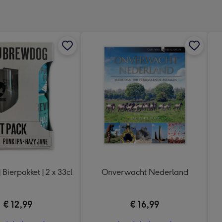
x
333
mm
Bierpakket | 2 x 33cl
Onverwacht Nederland
€ 12,99
€ 16,99