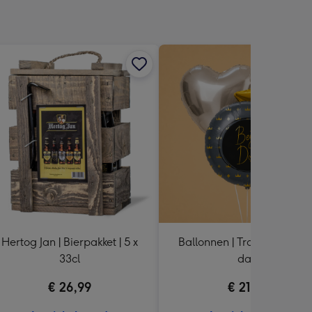
Hertog Jan | Bierpakket | 5 x
Ballonnen | Tros van 3 | Be
33cl
dad
€ 26,99
€ 21,99