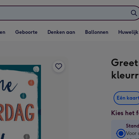
elijst
Vervolgkeuzelijst
Vervolgkeuzelijst
Vervolgkeuzelijst
Vervolgkeuzeli
en
Geboorte
Denken aan
Ballonnen
Huwelijk
penen
Geboorte openen
Denken aan openen
Ballonnen openen
Huwelijk open
Greet
kleurr
Eén kaar
Kies het 
Stan
Stan
Voor 