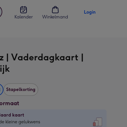
Login
Kalender
Winkelmand
jst
en
z | Vaderdagkaart |
ijk
t
Stapelkorting
formaat
daard kaart
daard
de kleine gelukwens