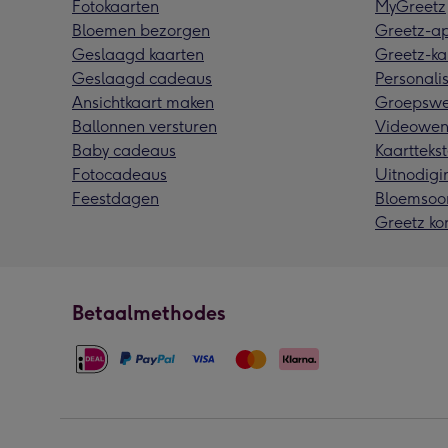
Fotokaarten
MyGreetz
Bloemen bezorgen
Greetz-a
Geslaagd kaarten
Greetz-ka
Geslaagd cadeaus
Personalis
Ansichtkaart maken
Groepswe
Ballonnen versturen
Videowen
Baby cadeaus
Kaarttekst
Fotocadeaus
Uitnodigi
Feestdagen
Bloemsoo
Greetz ko
Betaalmethodes