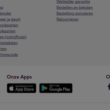
Wettelijke garantie
pp
Bestellen en betalen
lender
Bestelling annuleren
eer je kaart
Retourneren
nskaarten
skaarten
en (schrijfhulp)
ngsteksten
rten
rtingscode
Onze Apps
O