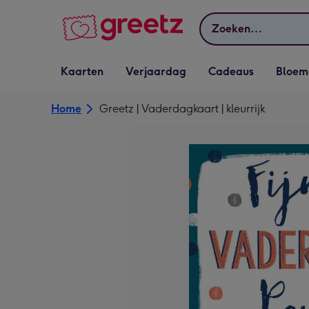
Bekijk meer
Zoeken
Vervolgkeuzelijst
Vervolgkeuzelijst
Vervolgkeuzelijst
Vervolgkeuz
Kaarten
Verjaardag
Cadeaus
Bloem
Kaarten openen
Verjaardag openen
Cadeaus openen
Bloemen o
Home
Greetz | Vaderdagkaart | kleurrijk