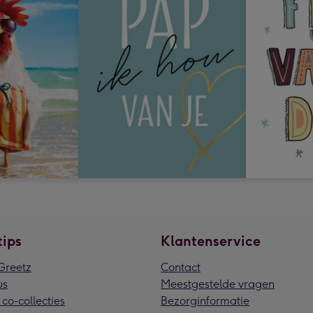
tips
Klantenservice
reetz
Contact
us
Meestgestelde vragen
 co-collecties
Bezorginformatie