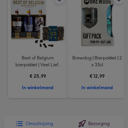
333
mm
Best of Belgium
Brewdog | Bierpakket | 2
bierpakket | Veel Liefs
x 33cl
Drop
€ 25,99
€ 12,99
In winkelmand
In winkelmand
Omschrijving
Bezorging