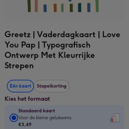
Greetz | Vaderdagkaart | Love
You Pap | Typografisch
Ontwerp Met Kleurrijke
Strepen
Eén kaart
Stapelkorting
Kies het formaat
Standaard kaart
Standaard
Voor de kleine gelukwens
kaart
€3,49