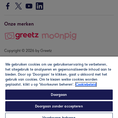
Onze merken
Copyright © 2026 by Greetz
We gebruiken cookies om uw gebruikerservaring te verbeteren,
het sitegebruik te analyseren en gepersonaliseerde inhoud aan te
bieden. Door op ‘Doorgaan’ te klikken, gaat u akkoord met het
gebruik van cookies. Om te kiezen welke cookies worden
geplaatst, klikt u op 'Voorkeuren beheren'.
Cookiebeleid
Alle prijzen zijn inclusief btw en andere heffingen. Lees de
algemene voorwaarden
.
Doorgaan
Doorgaan zonder accepteren
In winkelmand
Personaliseren
Voorkeuren beheren