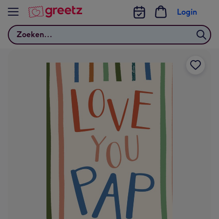
Bekijk meer
Login
Zoeken