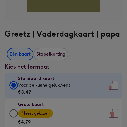
Greetz | Vaderdagkaart | papa
Eén kaart
Stapelkorting
Kies het formaat
Standaard kaart
Standaard
Voor de kleine gelukwens
kaart
€3,49
-
Grote kaart
€3,49
Grote
-
Meest gekozen
kaart
Voor
€4,79
-
de