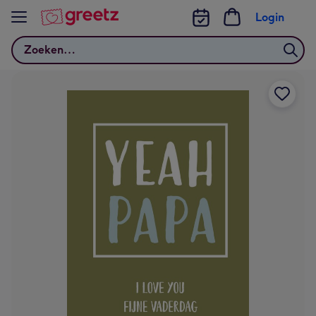
Bekijk meer
Login
Zoeken