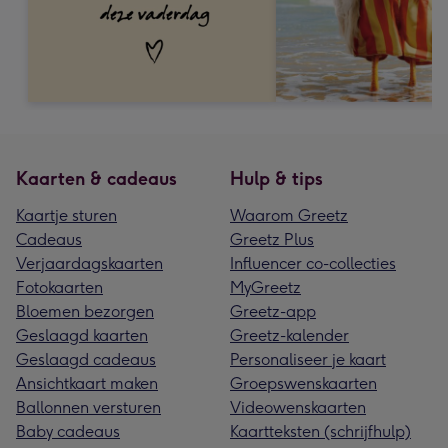
Kaarten & cadeaus
Hulp & tips
Kaartje sturen
Waarom Greetz
Cadeaus
Greetz Plus
Verjaardagskaarten
Influencer co-collecties
Fotokaarten
MyGreetz
Bloemen bezorgen
Greetz-app
Geslaagd kaarten
Greetz-kalender
Geslaagd cadeaus
Personaliseer je kaart
Ansichtkaart maken
Groepswenskaarten
Ballonnen versturen
Videowenskaarten
Baby cadeaus
Kaartteksten (schrijfhulp)