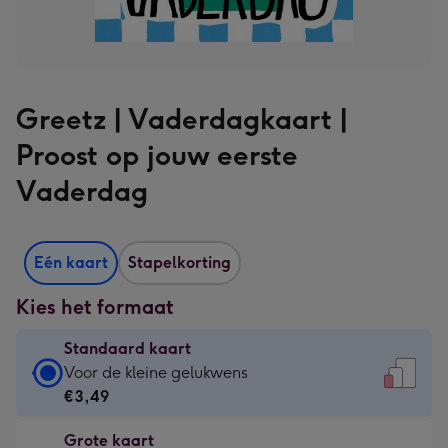
Greetz | Vaderdagkaart |
Proost op jouw eerste
Vaderdag
Eén kaart
Stapelkorting
Kies het formaat
Standaard kaart
Standaard
Voor de kleine gelukwens
kaart
€3,49
-
Grote kaart
€3,49