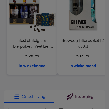
mm
Best of Belgium
Brewdog | Bierpakket | 2
bierpakket | Veel Liefs
x 33cl
Drop
€ 25,99
€ 12,99
In winkelmand
In winkelmand
Omschrijving
Bezorging