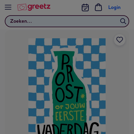
Bekijk meer
Login
Zoeken