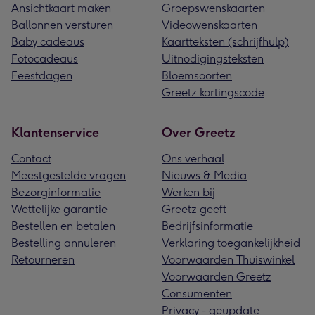
Ansichtkaart maken
Groepswenskaarten
Ballonnen versturen
Videowenskaarten
Baby cadeaus
Kaartteksten (schrijfhulp)
Fotocadeaus
Uitnodigingsteksten
Feestdagen
Bloemsoorten
Greetz kortingscode
Klantenservice
Over Greetz
Contact
Ons verhaal
Meestgestelde vragen
Nieuws & Media
Bezorginformatie
Werken bij
Wettelijke garantie
Greetz geeft
Bestellen en betalen
Bedrijfsinformatie
Bestelling annuleren
Verklaring toegankelijkheid
Retourneren
Voorwaarden Thuiswinkel
Voorwaarden Greetz
Consumenten
Privacy - geupdate