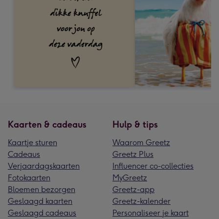
Kaarten & cadeaus
Hulp & tips
Kaartje sturen
Waarom Greetz
Cadeaus
Greetz Plus
Verjaardagskaarten
Influencer co-collecties
Fotokaarten
MyGreetz
Bloemen bezorgen
Greetz-app
Geslaagd kaarten
Greetz-kalender
Geslaagd cadeaus
Personaliseer je kaart