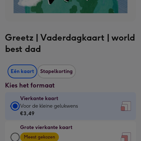
Greetz | Vaderdagkaart | world
best dad
Eén kaart
Stapelkorting
Kies het formaat
Vierkante kaart
Vierkante
Voor de kleine gelukwens
kaart
€3,49
-
Grote vierkante kaart
€3,49
Grote
-
Meest gekozen