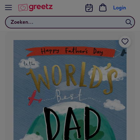
Bekijk meer
Login
Zoeken