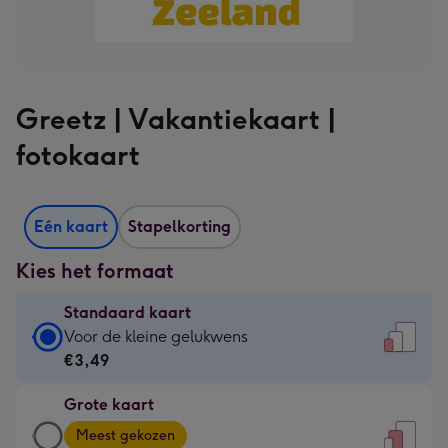
Greetz | Vakantiekaart |
fotokaart
Eén kaart
Stapelkorting
Kies het formaat
Standaard kaart
Standaard
Voor de kleine gelukwens
kaart
€3,49
-
Grote kaart
€3,49
Grote
-
Meest gekozen