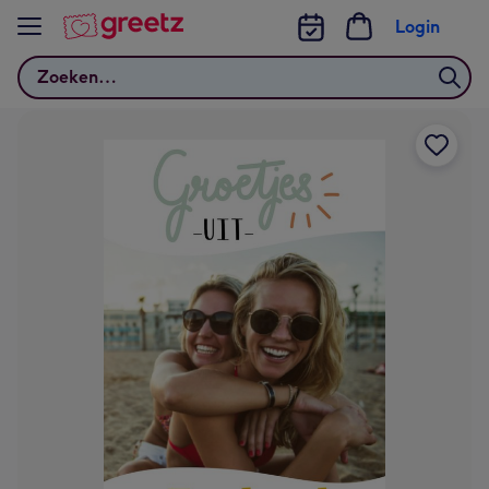
Bekijk meer
Login
Zoeken