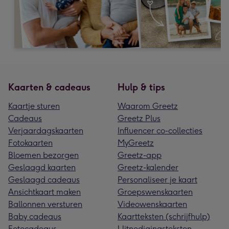
Kaarten & cadeaus
Hulp & tips
Kaartje sturen
Waarom Greetz
Cadeaus
Greetz Plus
Verjaardagskaarten
Influencer co-collecties
Fotokaarten
MyGreetz
Bloemen bezorgen
Greetz-app
Geslaagd kaarten
Greetz-kalender
Geslaagd cadeaus
Personaliseer je kaart
Ansichtkaart maken
Groepswenskaarten
Ballonnen versturen
Videowenskaarten
Baby cadeaus
Kaartteksten (schrijfhulp)
Fotocadeaus
Uitnodigingsteksten