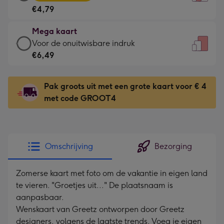
kaart
Voor
€4,79
-
de
€4,79
kleine
Mega kaart
-
gelukwens
Mega
Voor de onuitwisbare indruk
Meest
-
kaart
€6,49
gekozen
Dimensions:
-
-
120
€6,49
Dimensions:
Pak groots uit met een grote kaart voor € 4
x
-
167
met code GROOT4
160
Voor
x
mm
de
231
onuitwisbare
mm
indruk
Omschrijving
Bezorging
-
Dimensions:
Zomerse kaart met foto om de vakantie in eigen land
241
te vieren. "Groetjes uit..." De plaatsnaam is
x
aanpasbaar.
333
Wenskaart van Greetz ontworpen door Greetz
mm
designers, volgens de laatste trends. Voeg je eigen