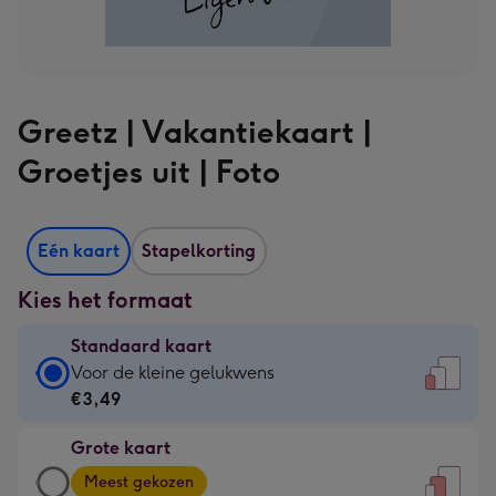
Greetz | Vakantiekaart |
Groetjes uit | Foto
Eén kaart
Stapelkorting
Kies het formaat
Standaard kaart
Standaard
Voor de kleine gelukwens
kaart
€3,49
-
Grote kaart
€3,49
Grote
-
Meest gekozen