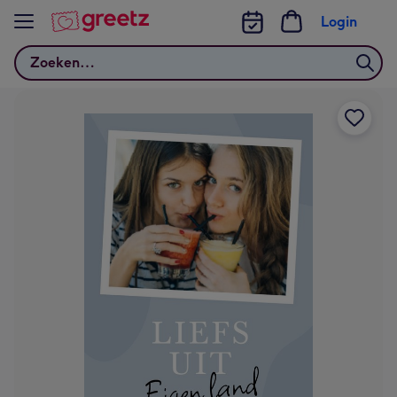
Bekijk meer
Login
Zoeken