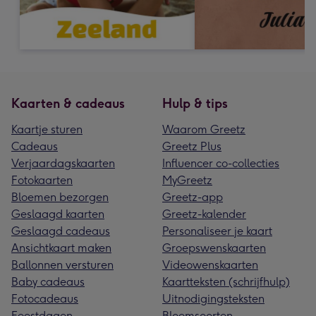
Kaarten & cadeaus
Hulp & tips
Kaartje sturen
Waarom Greetz
Cadeaus
Greetz Plus
Verjaardagskaarten
Influencer co-collecties
Fotokaarten
MyGreetz
Bloemen bezorgen
Greetz-app
Geslaagd kaarten
Greetz-kalender
Geslaagd cadeaus
Personaliseer je kaart
Ansichtkaart maken
Groepswenskaarten
Ballonnen versturen
Videowenskaarten
Baby cadeaus
Kaartteksten (schrijfhulp)
Fotocadeaus
Uitnodigingsteksten
Feestdagen
Bloemsoorten