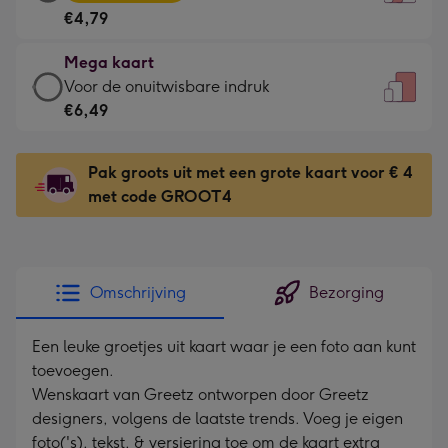
kaart
Voor
€4,79
-
de
€4,79
kleine
Mega kaart
-
gelukwens
Mega
Voor de onuitwisbare indruk
Meest
-
kaart
€6,49
gekozen
Dimensions:
-
-
120
€6,49
Dimensions:
Pak groots uit met een grote kaart voor € 4
x
-
167
met code GROOT4
160
Voor
x
mm
de
231
onuitwisbare
mm
indruk
Omschrijving
Bezorging
-
Dimensions:
Een leuke groetjes uit kaart waar je een foto aan kunt
241
toevoegen.
x
Wenskaart van Greetz ontworpen door Greetz
333
designers, volgens de laatste trends. Voeg je eigen
mm
foto('s), tekst, & versiering toe om de kaart extra