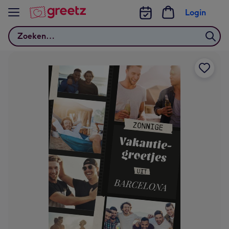
Bekijk meer
Login
Zoeken