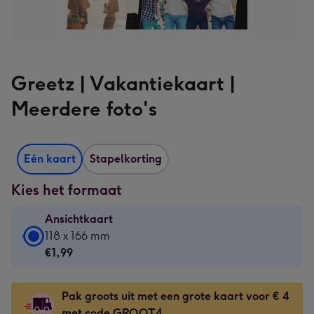
Greetz | Vakantiekaart |
Meerdere foto's
Eén kaart
Stapelkorting
Kies het formaat
Ansichtkaart
Ansichtkaart
118 x 166 mm
-
€1,99
€1,99
-
Pak groots uit met een grote kaart voor € 4
118
met code GROOT4