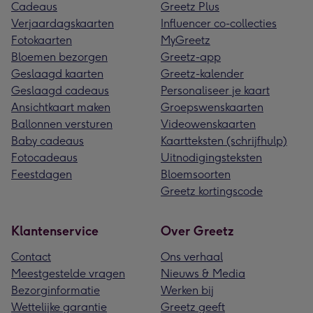
Cadeaus
Greetz Plus
Verjaardagskaarten
Influencer co-collecties
Fotokaarten
MyGreetz
Bloemen bezorgen
Greetz-app
Geslaagd kaarten
Greetz-kalender
Geslaagd cadeaus
Personaliseer je kaart
Ansichtkaart maken
Groepswenskaarten
Ballonnen versturen
Videowenskaarten
Baby cadeaus
Kaartteksten (schrijfhulp)
Fotocadeaus
Uitnodigingsteksten
Feestdagen
Bloemsoorten
Greetz kortingscode
Klantenservice
Over Greetz
Contact
Ons verhaal
Meestgestelde vragen
Nieuws & Media
Bezorginformatie
Werken bij
Wettelijke garantie
Greetz geeft