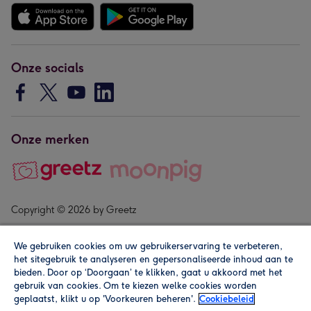
Onze socials
Onze merken
Copyright © 2026 by Greetz
We gebruiken cookies om uw gebruikerservaring te verbeteren,
het sitegebruik te analyseren en gepersonaliseerde inhoud aan te
bieden. Door op ‘Doorgaan’ te klikken, gaat u akkoord met het
gebruik van cookies. Om te kiezen welke cookies worden
geplaatst, klikt u op 'Voorkeuren beheren'.
Cookiebeleid
Alle prijzen zijn inclusief btw en andere heffingen. Lees de