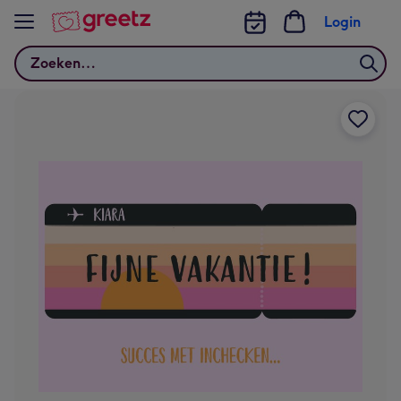
Bekijk meer
Login
Zoeken