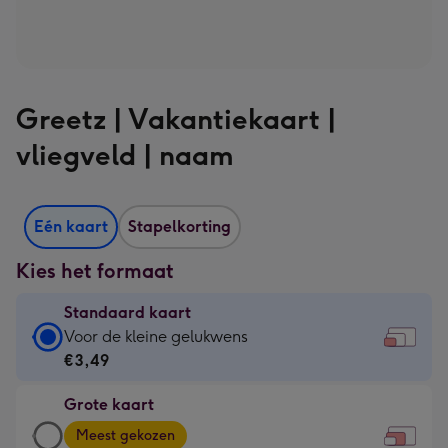
Greetz | Vakantiekaart |
vliegveld | naam
Eén kaart
Stapelkorting
Kies het formaat
Standaard kaart
Standaard
Voor de kleine gelukwens
kaart
€3,49
-
Grote kaart
€3,49
Grote
-
Meest gekozen