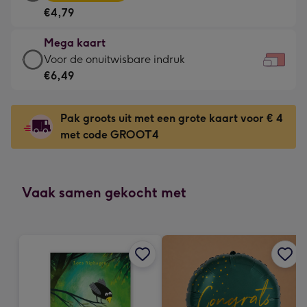
kaart
Voor
€4,79
-
de
€4,79
kleine
Mega kaart
-
gelukwens
Mega
Voor de onuitwisbare indruk
Meest
-
kaart
€6,49
gekozen
Dimensions:
-
-
160
€6,49
Dimensions:
Pak groots uit met een grote kaart voor € 4
x
-
231
met code GROOT4
120
Voor
x
mm
de
167
onuitwisbare
mm
indruk
Vaak samen gekocht met
-
Dimensions:
333
x
241
mm