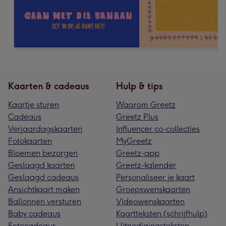
Kaarten & cadeaus
Hulp & tips
Kaartje sturen
Waarom Greetz
Cadeaus
Greetz Plus
Verjaardagskaarten
Influencer co-collecties
Fotokaarten
MyGreetz
Bloemen bezorgen
Greetz-app
Geslaagd kaarten
Greetz-kalender
Geslaagd cadeaus
Personaliseer je kaart
Ansichtkaart maken
Groepswenskaarten
Ballonnen versturen
Videowenskaarten
Baby cadeaus
Kaartteksten (schrijfhulp)
Fotocadeaus
Uitnodigingsteksten