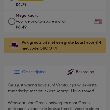
kaart
Voor
€4,79
-
de
€4,79
kleine
Mega kaart
-
gelukwens
Mega
Voor de onuitwisbare indruk
Meest
-
kaart
€6,49
gekozen
Dimensions:
-
-
160
€6,49
Dimensions:
Pak groots uit met een grote kaart voor € 4
x
-
231
met code GROOT4
120
Voor
x
mm
de
167
onuitwisbare
mm
indruk
Omschrijving
Bezorging
-
Dimensions:
Girls just wanna have sun! Verstuur jouw lekkerste
333
zomerkiekje met dit lekkere kaartje. Hallo zomer!
x
241
Wenskaart van Greetz ontworpen door Greetz
mm
designers, volgens de laatste trends. Voeg je eigen