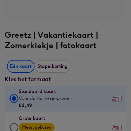
Greetz | Vakantiekaart |
Zomerkiekje | fotokaart
Eén kaart
Stapelkorting
Kies het formaat
Standaard kaart
Standaard
Voor de kleine gelukwens
kaart
€3,49
-
Grote kaart
€3,49
Grote
-
Meest gekozen