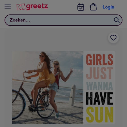
Bekijk meer
Login
Zoeken