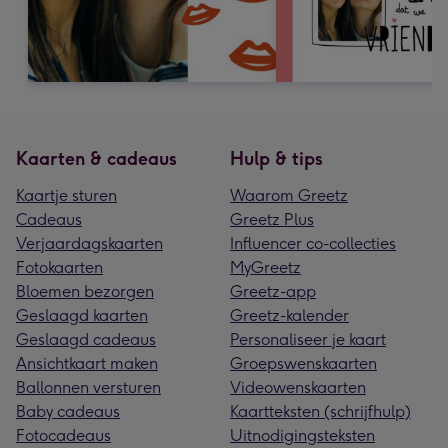
Kaarten & cadeaus
Hulp & tips
Kaartje sturen
Waarom Greetz
Cadeaus
Greetz Plus
Verjaardagskaarten
Influencer co-collecties
Fotokaarten
MyGreetz
Bloemen bezorgen
Greetz-app
Geslaagd kaarten
Greetz-kalender
Geslaagd cadeaus
Personaliseer je kaart
Ansichtkaart maken
Groepswenskaarten
Ballonnen versturen
Videowenskaarten
Baby cadeaus
Kaartteksten (schrijfhulp)
Fotocadeaus
Uitnodigingsteksten