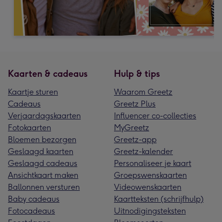
Kaarten & cadeaus
Hulp & tips
Kaartje sturen
Waarom Greetz
Cadeaus
Greetz Plus
Verjaardagskaarten
Influencer co-collecties
Fotokaarten
MyGreetz
Bloemen bezorgen
Greetz-app
Geslaagd kaarten
Greetz-kalender
Geslaagd cadeaus
Personaliseer je kaart
Ansichtkaart maken
Groepswenskaarten
Ballonnen versturen
Videowenskaarten
Baby cadeaus
Kaartteksten (schrijfhulp)
Fotocadeaus
Uitnodigingsteksten