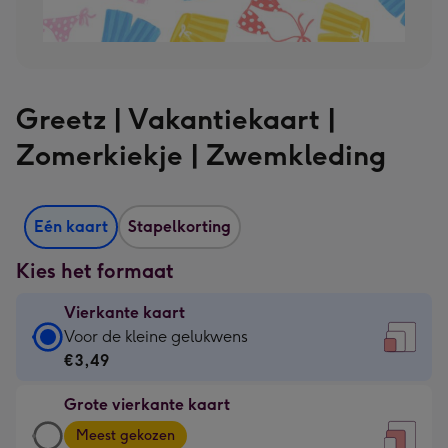
Greetz | Vakantiekaart |
Zomerkiekje | Zwemkleding
Eén kaart
Stapelkorting
Kies het formaat
Vierkante kaart
Vierkante
Voor de kleine gelukwens
kaart
€3,49
-
Grote vierkante kaart
€3,49
Grote
-
Meest gekozen