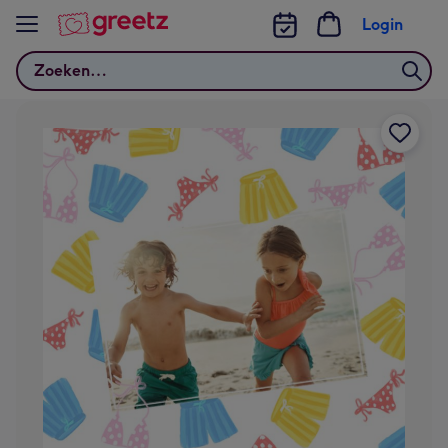
Bekijk meer
Login
Zoeken