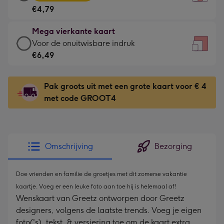
vierkante
Voor
€4,79
kaart
de
-
kleine
Mega vierkante kaart
€4,79
gelukwens
Mega
Voor de onuitwisbare indruk
-
-
vierkante
€6,49
Meest
Dimensions:
kaart
gekozen
130
-
-
Pak groots uit met een grote kaart voor € 4
x
€6,49
Dimensions:
met code GROOT4
130
-
167
mm
Voor
x
de
167
onuitwisbare
mm
Omschrijving
Bezorging
indruk
-
Dimensions:
Doe vrienden en familie de groetjes met dit zomerse vakantie
240
kaartje. Voeg er een leuke foto aan toe hij is helemaal af!
Wenskaart van Greetz ontworpen door Greetz
x
designers, volgens de laatste trends. Voeg je eigen
240
foto('s), tekst, & versiering toe om de kaart extra
mm