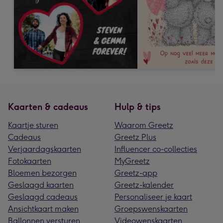
Kaarten & cadeaus
Hulp & tips
Kaartje sturen
Waarom Greetz
Cadeaus
Greetz Plus
Verjaardagskaarten
Influencer co-collecties
Fotokaarten
MyGreetz
Bloemen bezorgen
Greetz-app
Geslaagd kaarten
Greetz-kalender
Geslaagd cadeaus
Personaliseer je kaart
Ansichtkaart maken
Groepswenskaarten
Ballonnen versturen
Videowenskaarten