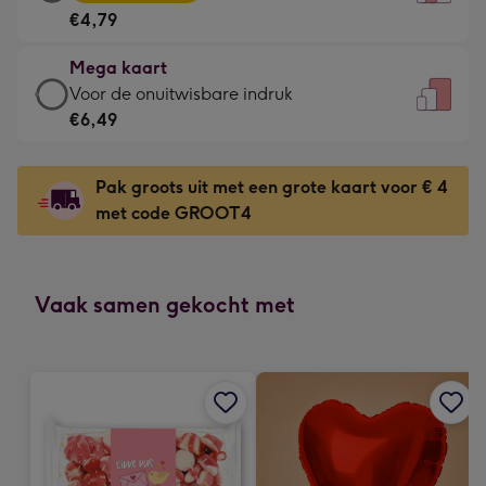
kaart
Voor
€4,79
-
de
€4,79
kleine
Mega kaart
-
gelukwens
Mega
Voor de onuitwisbare indruk
Meest
-
kaart
€6,49
gekozen
Dimensions:
-
-
120
€6,49
Dimensions:
Pak groots uit met een grote kaart voor € 4
x
-
167
met code GROOT4
160
Voor
x
mm
de
231
onuitwisbare
mm
indruk
Vaak samen gekocht met
-
Dimensions:
241
x
333
mm