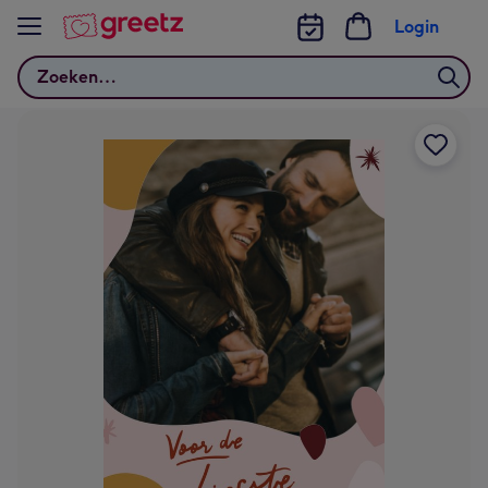
Bekijk meer
Login
Zoeken