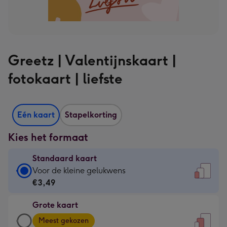
Greetz | Valentijnskaart |
fotokaart | liefste
Eén kaart
Stapelkorting
Kies het formaat
Standaard kaart
Standaard
Voor de kleine gelukwens
kaart
€3,49
-
Grote kaart
€3,49
Grote
-
Meest gekozen