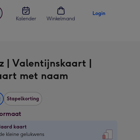
Login
Kalender
Winkelmand
jst
en
 | Valentijnskaart |
aart met naam
t
Stapelkorting
formaat
daard kaart
daard
de kleine gelukwens