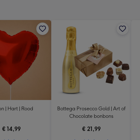
x
333
mm
on | Hart | Rood
Bottega Prosecco Gold | Art of
Chocolate bonbons
€ 14,99
€ 21,99