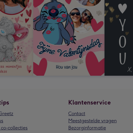
tips
Klantenservice
reetz
Contact
us
Meestgestelde vragen
 co-collecties
Bezorginformatie