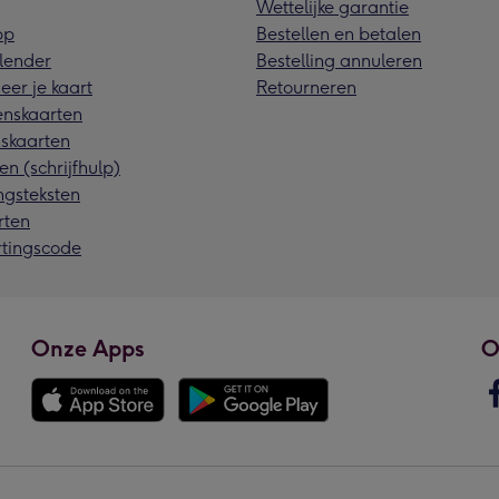
Wettelijke garantie
pp
Bestellen en betalen
lender
Bestelling annuleren
eer je kaart
Retourneren
nskaarten
skaarten
en (schrijfhulp)
ngsteksten
rten
rtingscode
Onze Apps
O