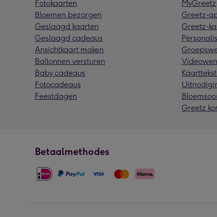
Fotokaarten
MyGreetz
Bloemen bezorgen
Greetz-a
Geslaagd kaarten
Greetz-ka
Geslaagd cadeaus
Personalis
Ansichtkaart maken
Groepswe
Ballonnen versturen
Videowen
Baby cadeaus
Kaarttekst
Fotocadeaus
Uitnodigi
Feestdagen
Bloemsoo
Greetz ko
Betaalmethodes