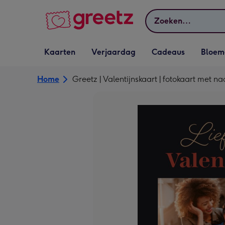
Bekijk meer
Zoeken
Vervolgkeuzelijst
Vervolgkeuzelijst
Vervolgkeuzelijst
Vervolgkeuz
Kaarten
Verjaardag
Cadeaus
Bloem
Kaarten openen
Verjaardag openen
Cadeaus openen
Bloemen o
Home
Greetz | Valentijnskaart | fotokaart met n