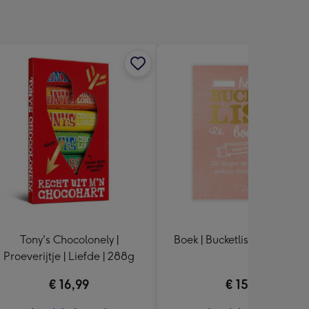
Tony's Chocolonely |
Boek | Bucketlist voor koppe
Proeverijtje | Liefde | 288g
€ 16,99
€ 15,99